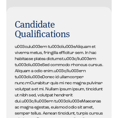
Candidate
Qualifications
u003culu003ern tu003cliu003eAliquam et
viverra metus, fringilla efficitur sem. In hac
habitasse platea dictumst.u003c/liu003ern
tu003cliu003eSed commodo rhoncus cursus.
Aliquam a odio enim.u003c/liu003ern
tu003cliu003eDonec id ullamcorper
nunc.rnCurabitur quis mi nec magna pulvinar
volutpat a et mi. Nullam ipsum ipsum, tincidunt
ut nibh sed, volutpat hendrerit
dui.u003c/liu003ern tu003cliu003eMaecenas
ac magna egestas, euismod odio sit amet,
semper tellus. Aenean tincidunt, turpis cursus