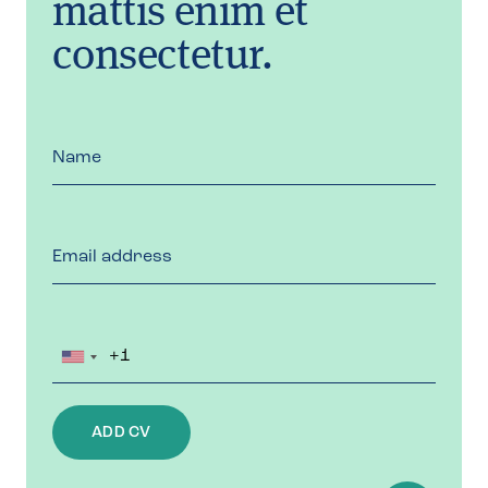
mattis enim et
consectetur.
Name
Email
Address
Phone
Number
ADD CV