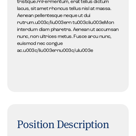
tristique.rnFermentum, erat tellus dictum
lacus, sit amet rhoncus tellus nisl at massa.
Aenean pellentesque neque ut dui
rutrum.u003c/liu003ern tu003cliu003eMon
interdum diam pharetra. Aenean ut accumsan
nunc, non ultrices metus. Fusce arcu nunc,
euismod nec congue
ac.u003c/liu003ernu003c/ulu003e
Position Description