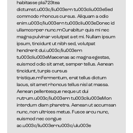
habitasse pla723tea
dictumst.u003c/liu003ern tu003cliu003eSed
commodo rhoncus cursus. Aliquam a odio
enim.u003c/liu003ern tu003cliu003eDonec id
ullamcorper nunc.rnCurabitur quis mi nec
magna pulvinar volutpat a et mi. Nullam ipsum
ipsum, tincidunt ut nibh sed, volutpat
hendrerit dui.u003c/liu003ern
tu003cliu003eMaecenas ac magna egestas,
euismod odio sit amet, semper tellus. Aenean
tincidunt, turpis cursus
tristique.rnFermentum, erat tellus dictum
lacus, sit amet rhoncus tellus nisl at massa.
Aenean pellentesque neque ut dui
rutrum.u003c/liu003ern tu003cliu003eMon
interdum diam pharetra. Aenean ut accumsan
nunc, non ultrices metus. Fusce arcu nunc,
euismod nec congue
ac.u003c/liu003ernu003c/ulu003e