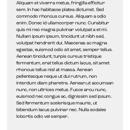
Aliquam et viverra metus, fringilla efficitur
sem. In hac habitasse platea dictumst. Sed
commodo rhoncus cursus. Aliquam a odio
enim. Donec id ullamcorper nunc. Curabitur
quis mi nec magna pulvinar volutpat a et mi.
Nullam ipsum ipsum, tincidunt ut nibh sed,
volutpat hendrerit dui. Maecenas ac magna
egestas, euismod odio sit amet, semper tellus.
Aenean tincidunt, turpis cursus tristique
fermentum, erat tellus dictum lacus, sit amet
rhoncus tellus nisl at massa. Aenean
pellentesque neque ut dui rutrum, non
interdum diam pharetra. Aenean ut accumsan
nunc, non ultrices metus. Fusce arcu nunc,
euismod nec congue ac, dignissim sed ipsum.
Sed fermentum scelerisque mauris, ut
bibendum lacus pulvinar nec. Nulla sodales
lobortis odio vel semper.