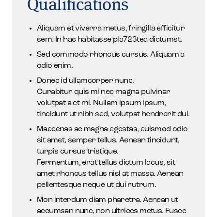
Qualifications
Aliquam et viverra metus, fringilla efficitur
sem. In hac habitasse pla723tea dictumst.
Sed commodo rhoncus cursus. Aliquam a
odio enim.
Donec id ullamcorper nunc.
Curabitur quis mi nec magna pulvinar
volutpat a et mi. Nullam ipsum ipsum,
tincidunt ut nibh sed, volutpat hendrerit dui.
Maecenas ac magna egestas, euismod odio
sit amet, semper tellus. Aenean tincidunt,
turpis cursus tristique.
Fermentum, erat tellus dictum lacus, sit
amet rhoncus tellus nisl at massa. Aenean
pellentesque neque ut dui rutrum.
Mon interdum diam pharetra. Aenean ut
accumsan nunc, non ultrices metus. Fusce