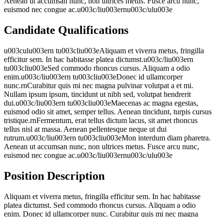
Aenean ut accumsan nunc, non ultrices metus. Fusce arcu nunc,
euismod nec congue ac.u003c/liu003ernu003c/ulu003e
Candidate Qualifications
u003culu003ern tu003cliu003eAliquam et viverra metus, fringilla
efficitur sem. In hac habitasse platea dictumst.u003c/liu003ern
tu003cliu003eSed commodo rhoncus cursus. Aliquam a odio
enim.u003c/liu003ern tu003cliu003eDonec id ullamcorper
nunc.rnCurabitur quis mi nec magna pulvinar volutpat a et mi.
Nullam ipsum ipsum, tincidunt ut nibh sed, volutpat hendrerit
dui.u003c/liu003ern tu003cliu003eMaecenas ac magna egestas,
euismod odio sit amet, semper tellus. Aenean tincidunt, turpis cursus
tristique.rnFermentum, erat tellus dictum lacus, sit amet rhoncus
tellus nisl at massa. Aenean pellentesque neque ut dui
rutrum.u003c/liu003ern tu003cliu003eMon interdum diam pharetra.
Aenean ut accumsan nunc, non ultrices metus. Fusce arcu nunc,
euismod nec congue ac.u003c/liu003ernu003c/ulu003e
Position Description
Aliquam et viverra metus, fringilla efficitur sem. In hac habitasse
platea dictumst. Sed commodo rhoncus cursus. Aliquam a odio
enim. Donec id ullamcorper nunc. Curabitur quis mi nec magna