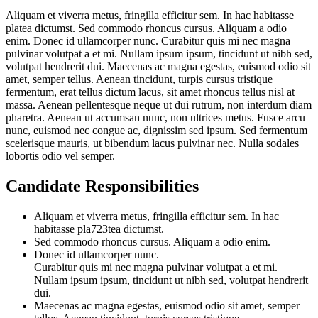
Aliquam et viverra metus, fringilla efficitur sem. In hac habitasse
platea dictumst. Sed commodo rhoncus cursus. Aliquam a odio
enim. Donec id ullamcorper nunc. Curabitur quis mi nec magna
pulvinar volutpat a et mi. Nullam ipsum ipsum, tincidunt ut nibh sed,
volutpat hendrerit dui. Maecenas ac magna egestas, euismod odio sit
amet, semper tellus. Aenean tincidunt, turpis cursus tristique
fermentum, erat tellus dictum lacus, sit amet rhoncus tellus nisl at
massa. Aenean pellentesque neque ut dui rutrum, non interdum diam
pharetra. Aenean ut accumsan nunc, non ultrices metus. Fusce arcu
nunc, euismod nec congue ac, dignissim sed ipsum. Sed fermentum
scelerisque mauris, ut bibendum lacus pulvinar nec. Nulla sodales
lobortis odio vel semper.
Candidate Responsibilities
Aliquam et viverra metus, fringilla efficitur sem. In hac
habitasse pla723tea dictumst.
Sed commodo rhoncus cursus. Aliquam a odio enim.
Donec id ullamcorper nunc.
Curabitur quis mi nec magna pulvinar volutpat a et mi.
Nullam ipsum ipsum, tincidunt ut nibh sed, volutpat hendrerit
dui.
Maecenas ac magna egestas, euismod odio sit amet, semper