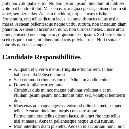
pulvinar volutpat a et mi. Nullam ipsum ipsum, tincidunt ut nibh sed,
volutpat hendrerit dui. Maecenas ac magna egestas, euismod odio sit
amet, semper tellus. Aenean tincidunt, turpis cursus tristique
fermentum, erat tellus dictum lacus, sit amet rhoncus tellus nisl at
massa. Aenean pellentesque neque ut dui rutrum, non interdum diam
pharetra. Aenean ut accumsan nunc, non ultrices metus. Fusce arcu
nunc, euismod nec congue ac, dignissim sed ipsum. Sed fermentum
scelerisque mauris, ut bibendum lacus pulvinar nec. Nulla sodales
lobortis odio vel semper.
Candidate Responsibilities
Aliquam et viverra metus, fringilla efficitur sem. In hac
habitasse pla723tea dictumst.
Sed commodo rhoncus cursus. Aliquam a odio enim.
Donec id ullamcorper nunc.
Curabitur quis mi nec magna pulvinar volutpat a et mi.
Nullam ipsum ipsum, tincidunt ut nibh sed, volutpat hendrerit
dui.
Maecenas ac magna egestas, euismod odio sit amet, semper
tellus. Aenean tincidunt, turpis cursus tristique.
Fermentum, erat tellus dictum lacus, sit amet rhoncus tellus
nisl at massa. Aenean pellentesque neque ut dui rutrum.
Mon interdum diam pharetra. Aenean ut accumsan nunc, non