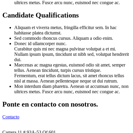
ultrices metus. Fusce arcu nunc, euismod nec congue ac.
Candidate Qualifications
Aliquam et viverra metus, fringilla efficitur sem. In hac
habitasse platea dictumst.
Sed commodo rhoncus cursus. Aliquam a odio enim.
Donec id ullamcorper nunc.
Curabitur quis mi nec magna pulvinar volutpat a et mi.
Nullam ipsum ipsum, tincidunt ut nibh sed, volutpat hendrerit
dui.
Maecenas ac magna egestas, euismod odio sit amet, semper
tellus. Aenean tincidunt, turpis cursus tristique.
Fermentum, erat tellus dictum lacus, sit amet rhoncus tellus
nisl at massa. Aenean pellentesque neque ut dui rutrum.
Mon interdum diam pharetra. Aenean ut accumsan nunc, non
ultrices metus. Fusce arcu nunc, euismod nec congue ac.
Ponte en contacto con nosotros.
Contacto
Carrera 11 # 93A-53 Of.601