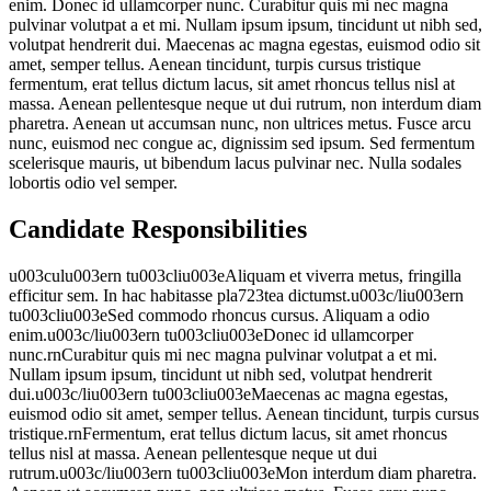
enim. Donec id ullamcorper nunc. Curabitur quis mi nec magna
pulvinar volutpat a et mi. Nullam ipsum ipsum, tincidunt ut nibh sed,
volutpat hendrerit dui. Maecenas ac magna egestas, euismod odio sit
amet, semper tellus. Aenean tincidunt, turpis cursus tristique
fermentum, erat tellus dictum lacus, sit amet rhoncus tellus nisl at
massa. Aenean pellentesque neque ut dui rutrum, non interdum diam
pharetra. Aenean ut accumsan nunc, non ultrices metus. Fusce arcu
nunc, euismod nec congue ac, dignissim sed ipsum. Sed fermentum
scelerisque mauris, ut bibendum lacus pulvinar nec. Nulla sodales
lobortis odio vel semper.
Candidate Responsibilities
u003culu003ern tu003cliu003eAliquam et viverra metus, fringilla
efficitur sem. In hac habitasse pla723tea dictumst.u003c/liu003ern
tu003cliu003eSed commodo rhoncus cursus. Aliquam a odio
enim.u003c/liu003ern tu003cliu003eDonec id ullamcorper
nunc.rnCurabitur quis mi nec magna pulvinar volutpat a et mi.
Nullam ipsum ipsum, tincidunt ut nibh sed, volutpat hendrerit
dui.u003c/liu003ern tu003cliu003eMaecenas ac magna egestas,
euismod odio sit amet, semper tellus. Aenean tincidunt, turpis cursus
tristique.rnFermentum, erat tellus dictum lacus, sit amet rhoncus
tellus nisl at massa. Aenean pellentesque neque ut dui
rutrum.u003c/liu003ern tu003cliu003eMon interdum diam pharetra.