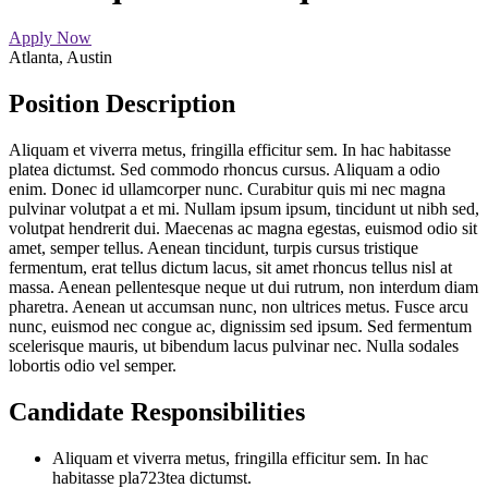
Apply Now
Atlanta, Austin
Position Description
Aliquam et viverra metus, fringilla efficitur sem. In hac habitasse
platea dictumst. Sed commodo rhoncus cursus. Aliquam a odio
enim. Donec id ullamcorper nunc. Curabitur quis mi nec magna
pulvinar volutpat a et mi. Nullam ipsum ipsum, tincidunt ut nibh sed,
volutpat hendrerit dui. Maecenas ac magna egestas, euismod odio sit
amet, semper tellus. Aenean tincidunt, turpis cursus tristique
fermentum, erat tellus dictum lacus, sit amet rhoncus tellus nisl at
massa. Aenean pellentesque neque ut dui rutrum, non interdum diam
pharetra. Aenean ut accumsan nunc, non ultrices metus. Fusce arcu
nunc, euismod nec congue ac, dignissim sed ipsum. Sed fermentum
scelerisque mauris, ut bibendum lacus pulvinar nec. Nulla sodales
lobortis odio vel semper.
Candidate Responsibilities
Aliquam et viverra metus, fringilla efficitur sem. In hac
habitasse pla723tea dictumst.