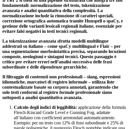
Il Tier 2 si basa su una pipeline strutturata che integra tre fasi
fondamentali: normalizzazione del testo, tokenizzazione
avanzata e analisi quantitativa della complessità. La
normalizzazione include la rimozione di caratteri speciali,
correzione ortografica automatica tramite Hunspell o spaCy, e
gestione delle varianti lessicali regionali italiane, essenziale per
evitare falsi negativi in testi tecnici regionali.
La tokenizzazione avanzata sfrutta modelli multilingue
addestrati su italiano – come spaCy multilingual e Flair – per
una segmentazione morfosintattica precisa, separando locuzioni
composte, neologismi e sintagmi tecnici. Questo passaggio è
critico per evitare errori nell’analisi successiva delle frasi
subordinate e delle dipendenze gerarchiche.
Il filtraggio di contenuti non professionali – slang, espressioni
idiomatiche, marcatori di registro informale – utilizza liste
contestualizzate basate su corpora annotati, garantendo che
solo testi conformi al registro formale professionale siano
sottoposti a analisi quantitativa avanzata.
Calcolo degli indici di leggibilità:
applicazione della formula
Flesch-Kincaid Grade Level e Gunning Fog, adattate
all’italiano con coefficienti arrotondati automaticamente.
Esempio: per un testo con 12% di frasi subordinate e 25% di
parole polisemiche, il punteggio Flesch potrebbe indicare una