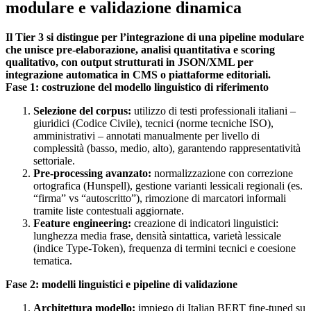
modulare e validazione dinamica
Il Tier 3 si distingue per l’integrazione di una pipeline modulare
che unisce pre-elaborazione, analisi quantitativa e scoring
qualitativo, con output strutturati in JSON/XML per
integrazione automatica in CMS o piattaforme editoriali.
Fase 1: costruzione del modello linguistico di riferimento
Selezione del corpus:
utilizzo di testi professionali italiani –
giuridici (Codice Civile), tecnici (norme tecniche ISO),
amministrativi – annotati manualmente per livello di
complessità (basso, medio, alto), garantendo rappresentatività
settoriale.
Pre-processing avanzato:
normalizzazione con correzione
ortografica (Hunspell), gestione varianti lessicali regionali (es.
“firma” vs “autoscritto”), rimozione di marcatori informali
tramite liste contestuali aggiornate.
Feature engineering:
creazione di indicatori linguistici:
lunghezza media frase, densità sintattica, varietà lessicale
(indice Type-Token), frequenza di termini tecnici e coesione
tematica.
Fase 2: modelli linguistici e pipeline di validazione
Architettura modello:
impiego di Italian BERT fine-tuned su