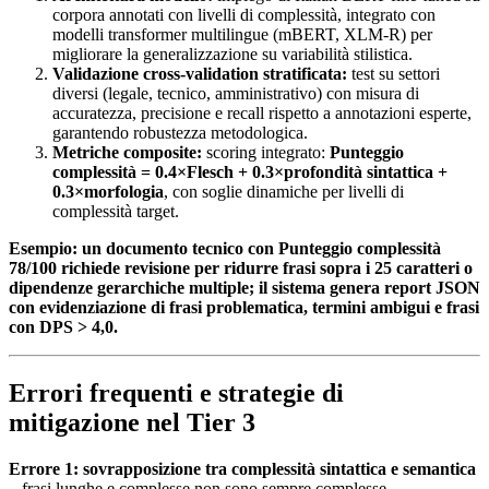
corpora annotati con livelli di complessità, integrato con
modelli transformer multilingue (mBERT, XLM-R) per
migliorare la generalizzazione su variabilità stilistica.
Validazione cross-validation stratificata:
test su settori
diversi (legale, tecnico, amministrativo) con misura di
accuratezza, precisione e recall rispetto a annotazioni esperte,
garantendo robustezza metodologica.
Metriche composite:
scoring integrato:
Punteggio
complessità = 0.4×Flesch + 0.3×profondità sintattica +
0.3×morfologia
, con soglie dinamiche per livelli di
complessità target.
Esempio: un documento tecnico con Punteggio complessità
78/100 richiede revisione per ridurre frasi sopra i 25 caratteri o
dipendenze gerarchiche multiple; il sistema genera report JSON
con evidenziazione di frasi problematica, termini ambigui e frasi
con DPS > 4,0.
Errori frequenti e strategie di
mitigazione nel Tier 3
Errore 1: sovrapposizione tra complessità sintattica e semantica
– frasi lunghe e complesse non sono sempre complesse