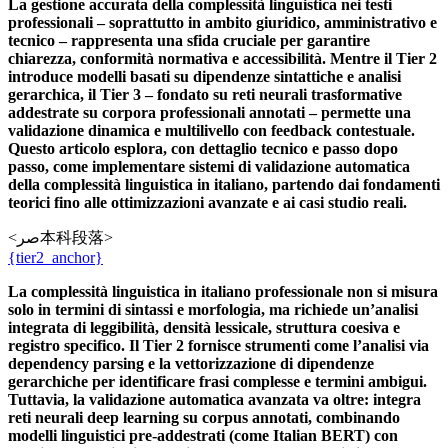
La gestione accurata della complessità linguistica nei testi
professionali – soprattutto in ambito giuridico, amministrativo e
tecnico – rappresenta una sfida cruciale per garantire
chiarezza, conformità normativa e accessibilità. Mentre il Tier 2
introduce modelli basati su dipendenze sintattiche e analisi
gerarchica, il Tier 3 – fondato su reti neurali trasformative
addestrate su corpora professionali annotati – permette una
validazione dinamica e multilivello con feedback contestuale.
Questo articolo esplora, con dettaglio tecnico e passo dopo
passo, come implementare sistemi di validazione automatica
della complessità linguistica in italiano, partendo dai fondamenti
teorici fino alle ottimizzazioni avanzate e ai casi studio reali.
<صر本科段落>
{tier2_anchor}
La complessità linguistica in italiano professionale non si misura
solo in termini di sintassi e morfologia, ma richiede un’analisi
integrata di leggibilità, densità lessicale, struttura coesiva e
registro specifico. Il Tier 2 fornisce strumenti come l’analisi via
dependency parsing e la vettorizzazione di dipendenze
gerarchiche per identificare frasi complesse e termini ambigui.
Tuttavia, la validazione automatica avanzata va oltre: integra
reti neurali deep learning su corpus annotati, combinando
modelli linguistici pre-addestrati (come Italian BERT) con