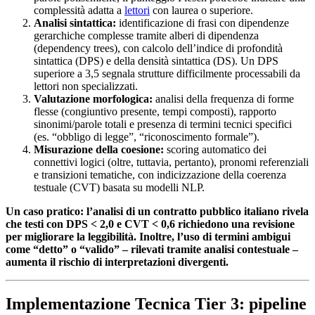
complessità adatta a
lettori
con laurea o superiore.
Analisi sintattica:
identificazione di frasi con dipendenze
gerarchiche complesse tramite alberi di dipendenza
(dependency trees), con calcolo dell’indice di profondità
sintattica (DPS) e della densità sintattica (DS). Un DPS
superiore a 3,5 segnala strutture difficilmente processabili da
lettori non specializzati.
Valutazione morfologica:
analisi della frequenza di forme
flesse (congiuntivo presente, tempi composti), rapporto
sinonimi/parole totali e presenza di termini tecnici specifici
(es. “obbligo di legge”, “riconoscimento formale”).
Misurazione della coesione:
scoring automatico dei
connettivi logici (oltre, tuttavia, pertanto), pronomi referenziali
e transizioni tematiche, con indicizzazione della coerenza
testuale (CVT) basata su modelli NLP.
Un caso pratico: l’analisi di un contratto pubblico italiano rivela
che testi con DPS < 2,0 e CVT < 0,6 richiedono una revisione
per migliorare la leggibilità. Inoltre, l’uso di termini ambigui
come “detto” o “valido” – rilevati tramite analisi contestuale –
aumenta il rischio di interpretazioni divergenti.
Implementazione Tecnica Tier 3: pipeline