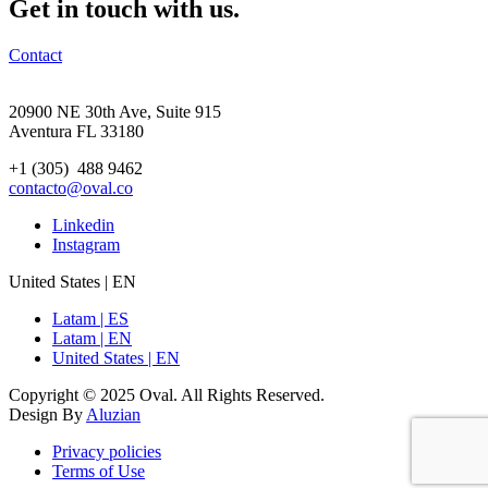
Get in touch with us.
Contact
20900 NE 30th Ave, Suite 915
Aventura FL 33180
+1 (305) 488 9462
contacto@oval.co
Linkedin
Instagram
United States | EN
Latam | ES
Latam | EN
United States | EN
Copyright © 2025 Oval. All Rights Reserved.
Design By
Aluzian
Privacy policies
Terms of Use