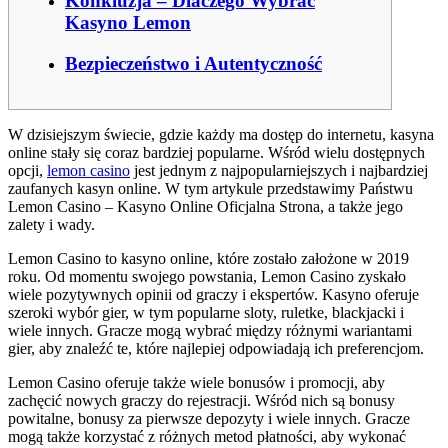
Konkluzja – Dlaczego Wybrać
Kasyno Lemon
Bezpieczeństwo i Autentyczność
W dzisiejszym świecie, gdzie każdy ma dostęp do internetu, kasyna
online stały się coraz bardziej popularne. Wśród wielu dostępnych
opcji,
lemon casino
jest jednym z najpopularniejszych i najbardziej
zaufanych kasyn online. W tym artykule przedstawimy Państwu
Lemon Casino – Kasyno Online Oficjalna Strona, a także jego
zalety i wady.
Lemon Casino to kasyno online, które zostało założone w 2019
roku. Od momentu swojego powstania, Lemon Casino zyskało
wiele pozytywnych opinii od graczy i ekspertów. Kasyno oferuje
szeroki wybór gier, w tym popularne sloty, ruletke, blackjacki i
wiele innych. Gracze mogą wybrać między różnymi wariantami
gier, aby znaleźć te, które najlepiej odpowiadają ich preferencjom.
Lemon Casino oferuje także wiele bonusów i promocji, aby
zachęcić nowych graczy do rejestracji. Wśród nich są bonusy
powitalne, bonusy za pierwsze depozyty i wiele innych. Gracze
mogą także korzystać z różnych metod płatności, aby wykonać