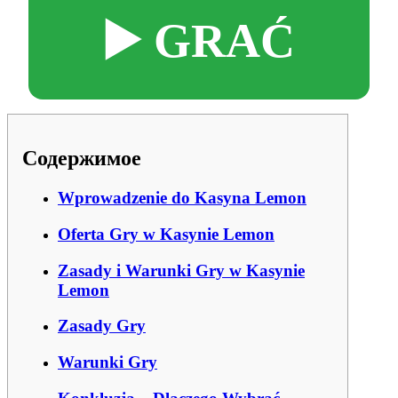
▶️ GRAĆ
Содержимое
Wprowadzenie do Kasyna Lemon
Oferta Gry w Kasynie Lemon
Zasady i Warunki Gry w Kasynie
Lemon
Zasady Gry
Warunki Gry