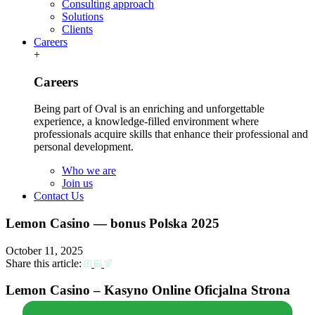
Consulting approach
Solutions
Clients
Careers
+
Careers
Being part of Oval is an enriching and unforgettable
experience, a knowledge-filled environment where
professionals acquire skills that enhance their professional and
personal development.
Who we are
Join us
Contact Us
Lemon Casino — bonus Polska 2025
October 11, 2025
Share this article:
Lemon Casino – Kasyno Online Oficjalna Strona