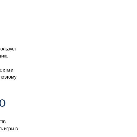
пользует
цию.
стям и
 поэтому
о
ств
ь игры в