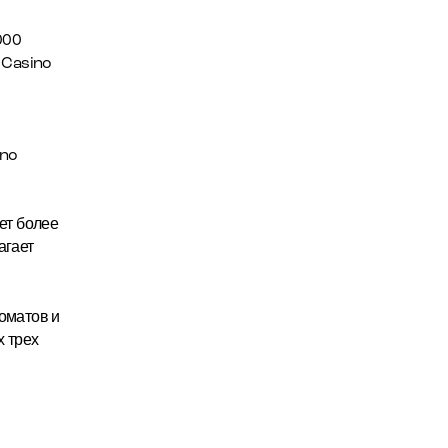
000
 Casino
ino
ет более
агает
оматов и
х трех