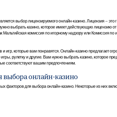
ляется выбор лицензируемого онлайн-казино. Лицензия – это 
 нужно выбрать казино, которое имеет действующую лицензию от
ак Мальтийская комиссия по игорному надзору или Комиссия по 
 и игр, которые вам понравятся. Онлайн-казино предлагает ог
 игры, рулетку и другие. Вам нужно выбрать казино, которое пре
рые соответствуют вашим предпочтениям.
 выбора онлайн-казино
ых факторов для выбора онлайн-казино. Некоторые из них вкл