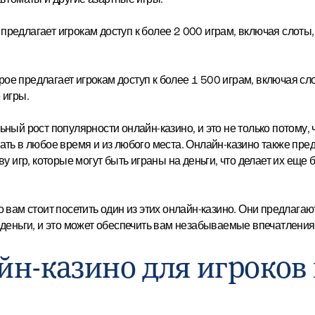
е предлагает игрокам доступ к более 2 000 играм, включая слоты
орое предлагает игрокам доступ к более 1 500 играм, включая сл
 игры.
ный рост популярности онлайн-казино, и это не только потому, 
ать в любое время и из любого места. Онлайн-казино также пре
у игр, которые могут быть играны на деньги, что делает их еще 
 вам стоит посетить один из этих онлайн-казино. Они предлагаю
 деньги, и это может обеспечить вам незабываемые впечатления
н-казино для игроков 