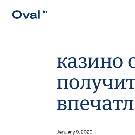
казино 
About Us
Our expert
Careers
получит
We are a management consulting f
We approach projects with a pract
Being part of Oval is an enriching 
drives the transformation of organ
analytical focus, enabling medium-
unforgettable experience, a knowle
впечатл
guides them in decision-making, a
businesses to accelerate their
environment where professionals
supports them in bringing their c
transformation and enhance their
skills that enhance their professio
reality.
operations.
personal development.
January 9, 2026