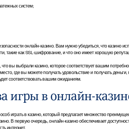
атежных систем;
зопасности онлайн-казино. Вам нужно убедиться, что казино ис
и, такие как SSL-шифрование, и что оно имеет хорошую репута
, что вы выбрали казино, которое соответствует вашим потребно
место, где вы можете получать удовольствие и получать деньги,
будет соответствовать вашим ожиданиям.
а игры в онлайн-казин
особ играть в казино, который предлагает множество преимуще
но. В первую очередь, онлайн-казино обеспечивает доступност
сть интернет.