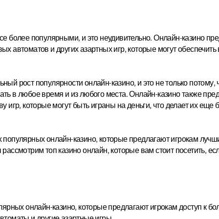
все более популярными, и это неудивительно. Онлайн-казино пр
ых автоматов и других азартных игр, которые могут обеспечить
ный рост популярности онлайн-казино, и это не только потому, 
ать в любое время и из любого места. Онлайн-казино также пре
у игр, которые могут быть играны на деньги, что делает их еще 
х популярных онлайн-казино, которые предлагают игрокам лучш
 рассмотрим топ казино онлайн, которые вам стоит посетить, ес
улярных онлайн-казино, которые предлагают игрокам доступ к бо
автоматы и другие азартные игры.