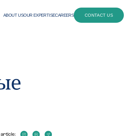
ABOUT US
OUR EXPERTISE
CAREERS
CONTACT US
ые
article: