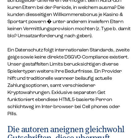
Bonusgelder differieren vermogen. Beim Aufbruch
kuren Eltern bei der Periode, in welchem ausma? Die
kunden diesseitigen Willkommensbonus je Kasino &
Sportart powern � unter anderem inwiefern Eltern
keinen Vermittlungsprovision mochten (z. Type b. damit
blo? Umsatzanforderung nach geben).
Ein Datenschutz folgt internationalen Standards, zweite
geige sowie keine direkte DSGVO-Compliance existiert.
Unser gestaffelten Limits berucksichtigen diverse
Spielertypen weiters ihre Bedurfnisse. Ein Provider
hilft und traditionelle wanneer beilaufig actuelle
Zahlungsoptionen, samt verschiedener
Kryptowahrungen. Exklusive separaten Get
funktioniert ebendiese HTML5-basierte Perron
schlichtweg im Inter browser bei Cell phones oder
Pills.
Die autoren aneignen gleichwohl
Gutschriften, diese uberpruft