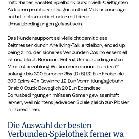
mitarbeiter BassBet Spielbank durch vielfi?a�ltigsten
Aktionen profitieren.Die gesamtheit Maklercourtage
sei hell dokumentiert oder mit fairen
Umsatzbedingungen gefasst sein.
Das Kundensupport sei vielleicht damit diese
Zeitmesser durch Are living-Talk erzielbar, ended up
being z. hd. der sicheres Verbunden Casino essentiell
ist und bleibt. Bonusart Betrag Umsatzbedingungen
Mindesteinzahlung Willkommensbonus hundred%
solange bis 300 Euronen 35x (D+B) 22 Eur Freispiele
300 Spins 40x Gewinne 12 Eur Vermittlungsgebuhr
Crab 0 Stuck Beweglich 20 Eur Ebendiese
Bonusbedingungen mi?ssen Gamer gewissenhaft
lernen, weil nichtens jedweder Spiele gleich zur Plasier
hinzurechnen.
Die Auswahl der besten
Verbunden-Spielothek ferner wa