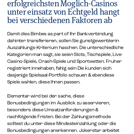
erfolgreichsten Moglich-Casinos
unter einsatz von Echtgeld hangt
bei verschiedenen Faktoren ab
Damit dies Bimbes as part of Ihr Bankverbindung
dahinter transferieren, sollen Sie gunstgewerblerin
Auszahlungs-Kriterium haschen. Die unterschiedliche
Kategorien man sagt, sie seien Slots, Tischspiele, Live-
Casino-Spiele, Crash-Spiele und Sportwetten. Fruher
registriert innehaben, fahig sein Die kunden sich
dasjenige Spielsaal-Portfolio schauen & ebendiese
Spiele wahlen, diese Ihnen passen.
Elementar wird bei der sache, diese
Bonusbedingungen im Ausblick zu asservieren,
besonders diese Umsatzanforderungen &
nachfolgende Fristen. Bei der Zahlungsmethode
solltest du unter diese Mindesteinzahlung oder die
Bonusbedingungen anerkennen. Jokerstar arbeitet