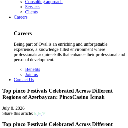
Consulting approach
Services
Clients
Careers
+
Careers
Being part of Oval is an enriching and unforgettable
experience, a knowledge-filled environment where
professionals acquire skills that enhance their professional and
personal development.
Benefits
Join us
Contact Us
Top pinco Festivals Celebrated Across Different
Regions of Azərbaycan: PincoCasino İcmalı
July 8, 2026
Share this article:
Top pinco Festivals Celebrated Across Different