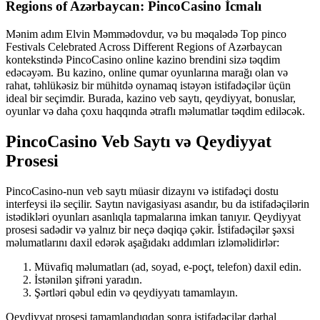
Regions of Azərbaycan: PincoCasino İcmalı
Mənim adım Elvin Məmmədovdur, və bu məqalədə Top pinco
Festivals Celebrated Across Different Regions of Azərbaycan
kontekstində PincoCasino online kazino brendini sizə təqdim
edəcəyəm. Bu kazino, online qumar oyunlarına marağı olan və
rahat, təhlükəsiz bir mühitdə oynamaq istəyən istifadəçilər üçün
ideal bir seçimdir. Burada, kazino veb saytı, qeydiyyat, bonuslar,
oyunlar və daha çoxu haqqında ətraflı məlumatlar təqdim ediləcək.
PincoCasino Veb Saytı və Qeydiyyat
Prosesi
PincoCasino-nun veb saytı müasir dizaynı və istifadəçi dostu
interfeysi ilə seçilir. Saytın navigasiyası asandır, bu da istifadəçilərin
istədikləri oyunları asanlıqla tapmalarına imkan tanıyır. Qeydiyyat
prosesi sadədir və yalnız bir neçə dəqiqə çəkir. İstifadəçilər şəxsi
məlumatlarını daxil edərək aşağıdakı addımları izləməlidirlər:
Müvafiq məlumatları (ad, soyad, e-poçt, telefon) daxil edin.
İstənilən şifrəni yaradın.
Şərtləri qəbul edin və qeydiyyatı tamamlayın.
Qeydiyyat prosesi tamamlandıqdan sonra istifadəçilər dərhal