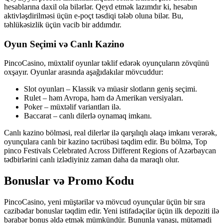
hesablarına daxil ola bilərlər. Qeyd etmək lazımdır ki, hesabın
aktivləşdirilməsi üçün e-poçt təsdiqi tələb oluna bilər. Bu,
təhlükəsizlik üçün vacib bir addımdır.
Oyun Seçimi və Canlı Kazino
PincoCasino, müxtəlif oyunlar təklif edərək oyunçuların zövqünü
oxşayır. Oyunlar arasında aşağıdakılar mövcuddur:
Slot oyunları – Klassik və müasir slotların geniş seçimi.
Rulet – həm Avropa, həm də Amerikan versiyaları.
Poker – müxtəlif variantları ilə.
Baccarat – canlı dilerlə oynamaq imkanı.
Canlı kazino bölməsi, real dilerlər ilə qarşılıqlı əlaqə imkanı verərək,
oyunçulara canlı bir kazino təcrübəsi təqdim edir. Bu bölmə, Top
pinco Festivals Celebrated Across Different Regions of Azərbaycan
tədbirlərini canlı izlədiyiniz zaman daha da maraqlı olur.
Bonuslar və Promo Kodu
PincoCasino, yeni müştərilər və mövcud oyunçular üçün bir sıra
cazibədar bonuslar təqdim edir. Yeni istifadəçilər üçün ilk depoziti ilə
bərabər bonus əldə etmək mümkündür. Bununla yanaşı, mütəmadi