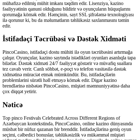
mühafizə edilmiş mühit imkanı təqdim edir. Lisenziya, kazino
fəaliyyətinin qanuni olduğunu bildirir və oyunçuların hüquqlarını
qorumağa kömək edir. Həmçinin, sayt SSL şifrələmə texnologiyası
ilə qorunur ki, bu da məlumatların təhlükəsiz saxlanmasını təmin
edir.
İstifadəçi Təcrübəsi və Dəstək Xidməti
PincoCasino, istifadəçi dostu mühiti ilə oyun təcrübəsini artırmağa
çalışır. Oyunçular, kazino saytında istədikləri oyunları asanlıqla tapa
bilərlər. Dəstək xidməti 24/7 fəaliyyət göstərir və müvafiq suallara
tez cavab verir. Canlı söhbət, e-poçt və telefon vasitəsilə dəstək
xidmətinə müraciət etmək mümkündür. Bu, istifadəçilərin
problemlərini sürətli həll etməyə kömək edir. Digər kazino
brendlərinə nisbətən PincoCasino, müştəri məmnuniyyətinə daha
çox diqqət yetirir.
Nəticə
Top pinco Festivals Celebrated Across Different Regions of
Azərbaycan kontekstində, PincoCasino, online kazino dünyasında
müsbət bir nüfuz qazanan bir brenddir. İstifadəçilərinə geniş oyun
seçimi, cəlbedici bonuslar, təhlükəsizlik və mükəmməl müştəri