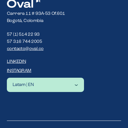
Carrera 11 # 93A-53 Of.601
Bogotá, Colombia
57 (1) 514 22 93
57 316 744 2005
contacto@oval.co
LINKEDIN
INSTAGRAM
Latam | EN
Latam | ES
Latam | EN
United States | EN