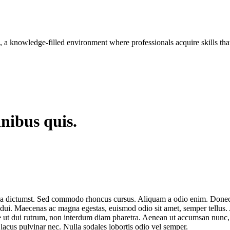
, a knowledge-filled environment where professionals acquire skills th
inibus quis.
platea dictumst. Sed commodo rhoncus cursus. Aliquam a odio enim. Done
 dui. Maecenas ac magna egestas, euismod odio sit amet, semper tellus. A
que ut dui rutrum, non interdum diam pharetra. Aenean ut accumsan nunc
acus pulvinar nec. Nulla sodales lobortis odio vel semper.