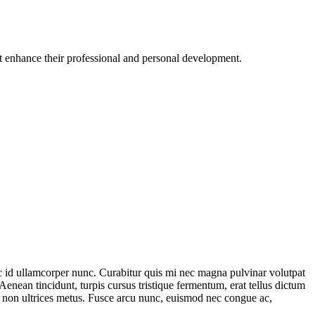
at enhance their professional and personal development.
c id ullamcorper nunc. Curabitur quis mi nec magna pulvinar volutpat
enean tincidunt, turpis cursus tristique fermentum, erat tellus dictum
, non ultrices metus. Fusce arcu nunc, euismod nec congue ac,