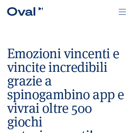
Emozioni vincenti e
vincite incredibili
grazie a
spinogambino app e
vivrai oltre 500
giochi