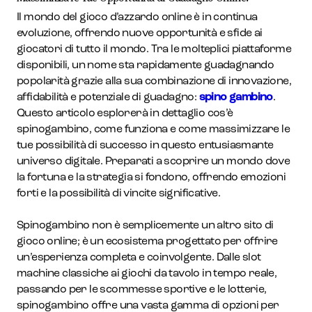
Il mondo del gioco d’azzardo online è in continua
evoluzione, offrendo nuove opportunità e sfide ai
giocatori di tutto il mondo. Tra le molteplici piattaforme
disponibili, un nome sta rapidamente guadagnando
popolarità grazie alla sua combinazione di innovazione,
affidabilità e potenziale di guadagno:
spino gambino
.
Questo articolo esplorerà in dettaglio cos’è
spinogambino, come funziona e come massimizzare le
tue possibilità di successo in questo entusiasmante
universo digitale. Preparati a scoprire un mondo dove
la fortuna e la strategia si fondono, offrendo emozioni
forti e la possibilità di vincite significative.
Spinogambino non è semplicemente un altro sito di
gioco online; è un ecosistema progettato per offrire
un’esperienza completa e coinvolgente. Dalle slot
machine classiche ai giochi da tavolo in tempo reale,
passando per le scommesse sportive e le lotterie,
spinogambino offre una vasta gamma di opzioni per