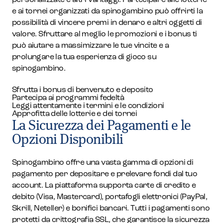
personalizzate e altri vantaggi. Partecipare alle lotterie
e ai tornei organizzati da spinogambino può offrirti la
possibilità di vincere premi in denaro e altri oggetti di
valore. Sfruttare al meglio le promozioni e i bonus ti
può aiutare a massimizzare le tue vincite e a
prolungare la tua esperienza di gioco su
spinogambino.
Sfrutta i bonus di benvenuto e deposito
Partecipa ai programmi fedeltà
Leggi attentamente i termini e le condizioni
Approfitta delle lotterie e dei tornei
La Sicurezza dei Pagamenti e le
Opzioni Disponibili
Spinogambino offre una vasta gamma di opzioni di
pagamento per depositare e prelevare fondi dal tuo
account. La piattaforma supporta carte di credito e
debito (Visa, Mastercard), portafogli elettronici (PayPal,
Skrill, Neteller) e bonifici bancari. Tutti i pagamenti sono
protetti da crittografia SSL, che garantisce la sicurezza