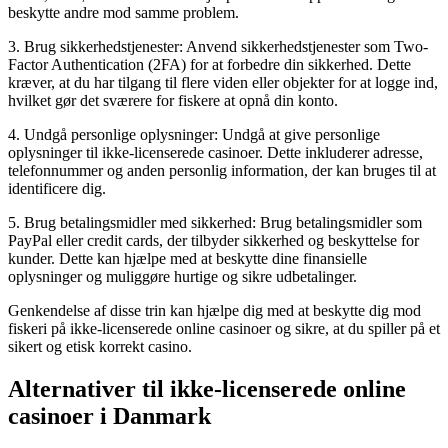
beskytte andre mod samme problem.
3. Brug sikkerhedstjenester: Anvend sikkerhedstjenester som Two-
Factor Authentication (2FA) for at forbedre din sikkerhed. Dette
kræver, at du har tilgang til flere viden eller objekter for at logge ind,
hvilket gør det sværere for fiskere at opnå din konto.
4. Undgå personlige oplysninger: Undgå at give personlige
oplysninger til ikke-licenserede casinoer. Dette inkluderer adresse,
telefonnummer og anden personlig information, der kan bruges til at
identificere dig.
5. Brug betalingsmidler med sikkerhed: Brug betalingsmidler som
PayPal eller credit cards, der tilbyder sikkerhed og beskyttelse for
kunder. Dette kan hjælpe med at beskytte dine finansielle
oplysninger og muliggøre hurtige og sikre udbetalinger.
Genkendelse af disse trin kan hjælpe dig med at beskytte dig mod
fiskeri på ikke-licenserede online casinoer og sikre, at du spiller på et
sikert og etisk korrekt casino.
Alternativer til ikke-licenserede online
casinoer i Danmark