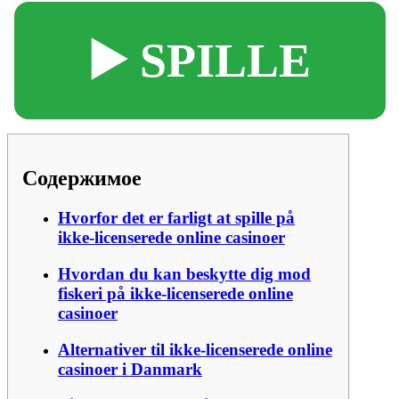
▶️ SPILLE
Содержимое
Hvorfor det er farligt at spille på
ikke-licenserede online casinoer
Hvordan du kan beskytte dig mod
fiskeri på ikke-licenserede online
casinoer
Alternativer til ikke-licenserede online
casinoer i Danmark