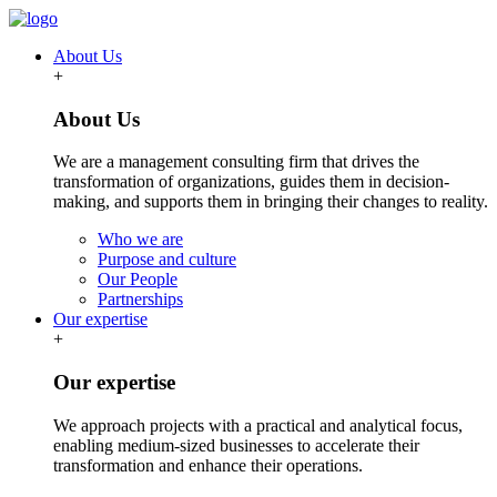
About Us
+
About Us
We are a management consulting firm that drives the
transformation of organizations, guides them in decision-
making, and supports them in bringing their changes to reality.
Who we are
Purpose and culture
Our People
Partnerships
Our expertise
+
Our expertise
We approach projects with a practical and analytical focus,
enabling medium-sized businesses to accelerate their
transformation and enhance their operations.