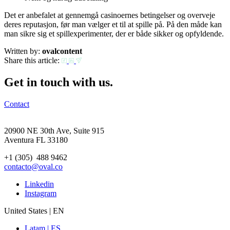
Det er anbefalet at gennemgå casinoernes betingelser og overveje
deres reputasjon, før man vælger et til at spille på. På den måde kan
man sikre sig et spillexperimenter, der er både sikker og opfyldende.
Written by:
ovalcontent
Share this article:
Get in touch with us.
Contact
20900 NE 30th Ave, Suite 915
Aventura FL 33180
+1 (305) 488 9462
contacto@oval.co
Linkedin
Instagram
United States | EN
Latam | ES