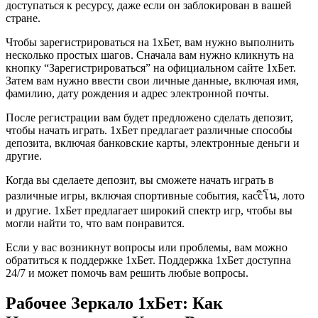
доступаться к ресурсу, даже если он заблокирован в вашей
стране.
Чтобы зарегистрироваться на 1хБет, вам нужно выполнить
несколько простых шагов. Сначала вам нужно кликнуть на
кнопку “Зарегистрироваться” на официальном сайте 1хБет.
Затем вам нужно ввести свои личные данные, включая имя,
фамилию, дату рождения и адрес электронной почты.
После регистрации вам будет предложено сделать депозит,
чтобы начать играть. 1хБет предлагает различные способы
депозита, включая банковские карты, электронные деньги и
другие.
Когда вы сделаете депозит, вы сможете начать играть в
различные игры, включая спортивные события, кассิโน, лото
и другие. 1хБет предлагает широкий спектр игр, чтобы вы
могли найти то, что вам понравится.
Если у вас возникнут вопросы или проблемы, вам можно
обратиться к поддержке 1хБет. Поддержка 1хБет доступна
24/7 и может помочь вам решить любые вопросы.
Рабочее Зеркало 1хБет: Как