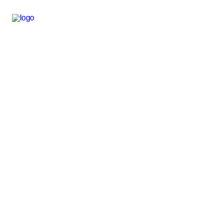
Olimp Casino KZ —
рабочее зеркало