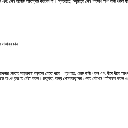
ন এবং সেই বাজেট অতিক্রম করবেন না। দ্বিতীয়ত, শুধুমাত্র সেই পরিমাণ অর্থ বাজি ধরুন 
ে সাহায্য চান।
ে আপনার জেতার সম্ভাবনা বাড়ানো যেতে পারে। প্রথমত, ছোট বাজি ধরুন এবং ধীরে ধীরে আপনা
তে অংশগ্রহণের চেষ্টা করুন। চতুর্থত, অন্য খেলোয়াড়দের খেলার কৌশল পর্যবেক্ষণ কর