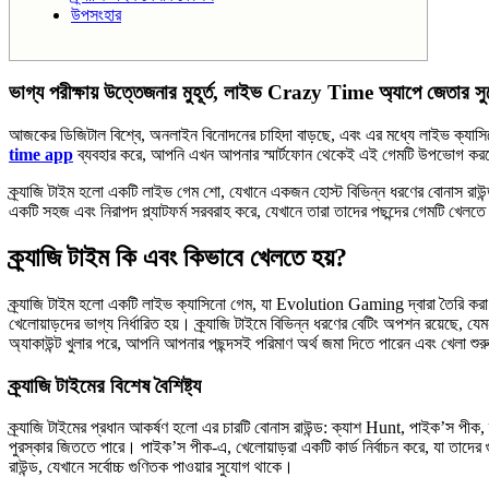
উপসংহার
ভাগ্য পরীক্ষায় উত্তেজনার মুহূর্ত, লাইভ Crazy Time অ্যাপে জেতার স
আজকের ডিজিটাল বিশ্বে, অনলাইন বিনোদনের চাহিদা বাড়ছে, এবং এর মধ্যে লাইভ ক্যাসি
time app
ব্যবহার করে, আপনি এখন আপনার স্মার্টফোন থেকেই এই গেমটি উপভোগ করতে
ক্র্যাজি টাইম হলো একটি লাইভ গেম শো, যেখানে একজন হোস্ট বিভিন্ন ধরণের বোনাস রাউন্ড 
একটি সহজ এবং নিরাপদ প্ল্যাটফর্ম সরবরাহ করে, যেখানে তারা তাদের পছন্দের গেমটি খেলত
ক্র্যাজি টাইম কি এবং কিভাবে খেলতে হয়?
ক্র্যাজি টাইম হলো একটি লাইভ ক্যাসিনো গেম, যা Evolution Gaming দ্বারা তৈরি করা
খেলোয়াড়দের ভাগ্য নির্ধারিত হয়। ক্র্যাজি টাইমে বিভিন্ন ধরণের বেটিং অপশন রয়েছে
অ্যাকাউন্ট খুলার পরে, আপনি আপনার পছন্দসই পরিমাণ অর্থ জমা দিতে পারেন এবং খেলা শু
ক্র্যাজি টাইমের বিশেষ বৈশিষ্ট্য
ক্র্যাজি টাইমের প্রধান আকর্ষণ হলো এর চারটি বোনাস রাউন্ড: ক্যাশ Hunt, পাইক’স পীক,
পুরস্কার জিততে পারে। পাইক’স পীক-এ, খেলোয়াড়রা একটি কার্ড নির্বাচন করে, যা তাদের গ
রাউন্ড, যেখানে সর্বোচ্চ গুণিতক পাওয়ার সুযোগ থাকে।