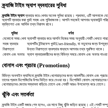
ক্র্যাজি টাইম অ্যাপ ব্যবহারের সুবিধা
ক্র্যাজি টাইম অ্যাপ
ব্যবহার করে খেলার অনেক সুবিধা রয়েছে। প্রথমত, এটি আপনাকে যেকো
অ্যাপটি ব্যবহার করা খুবই সহজ এবং সুবিধাজনক। আপনি সহজেই আপনার অ্যাকাউন্ট পরিচালন
ব্যক্তিগত এবং আর্থিক তথ্য নিরাপদ রাখে।
সুবিধা
বর্ণনা
যেকোনো সময় খেলা
অ্যাপটি ব্যবহার করে আপনি নিজের সময় অনুযায়ী গেমটি খেলতে পা
সহজ ব্যবহার
অ্যাপটির ইন্টারফেস খুবইUser-friendly, যা নতুনদের জন্য উপযুক
নিরাপত্তা
উন্নত নিরাপত্তা ব্যবস্থার মাধ্যমে আপনার তথ্য সুরক্ষিত থাকে।
বোনাস এবং অফার
অ্যাপ ব্যবহারকারীদের জন্য বিভিন্ন সময়ে বোনাস এবং অফার পাওয়া
বোনাস এবং প্রচার (Promotions)
বিভিন্ন অনলাইন ক্যাসিনো ক্র্যাজি টাইম খেলোয়াড়দের জন্য আকর্ষণীয় বোনাস এবং প্
তাদের প্রথম ডিপোজিটের উপর ভিত্তি করে দেওয়া হয়। ডিপোজিট বোনাস খেলোয়াড়দের ত
খেলোয়াড়দের জেতার সম্ভাবনা বাড়িয়ে তোলে এবং গেমটি আরও উপভোগ্য করে তোলে।
ঝুঁকি এবং সতর্কতা
ক্র্যাজি টাইম একটি মজার গেম হলেও, এর সাথে কিছু ঝুঁকি জড়িত রয়েছে। এই গেমটি সম্প