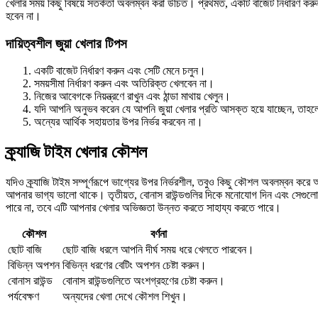
খেলার সময় কিছু বিষয়ে সতর্কতা অবলম্বন করা উচিত। প্রথমত, একটি বাজেট নির্ধারণ করু
হবেন না।
দায়িত্বশীল জুয়া খেলার টিপস
একটি বাজেট নির্ধারণ করুন এবং সেটি মেনে চলুন।
সময়সীমা নির্ধারণ করুন এবং অতিরিক্ত খেলবেন না।
নিজের আবেগকে নিয়ন্ত্রণে রাখুন এবং ঠান্ডা মাথায় খেলুন।
যদি আপনি অনুভব করেন যে আপনি জুয়া খেলার প্রতি আসক্ত হয়ে যাচ্ছেন, তাহল
অন্যের আর্থিক সহায়তার উপর নির্ভর করবেন না।
ক্র্যাজি টাইম খেলার কৌশল
যদিও ক্র্যাজি টাইম সম্পূর্ণরূপে ভাগ্যের উপর নির্ভরশীল, তবুও কিছু কৌশল অবলম্বন কর
আপনার ভাগ্য ভালো থাকে। তৃতীয়ত, বোনাস রাউন্ডগুলির দিকে মনোযোগ দিন এবং সেগুলো
পারে না, তবে এটি আপনার খেলার অভিজ্ঞতা উন্নত করতে সাহায্য করতে পারে।
কৌশল
বর্ণনা
ছোট বাজি
ছোট বাজি ধরলে আপনি দীর্ঘ সময় ধরে খেলতে পারবেন।
বিভিন্ন অপশন
বিভিন্ন ধরণের বেটিং অপশন চেষ্টা করুন।
বোনাস রাউন্ড
বোনাস রাউন্ডগুলিতে অংশগ্রহণের চেষ্টা করুন।
পর্যবেক্ষণ
অন্যদের খেলা দেখে কৌশল শিখুন।