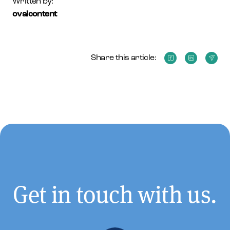
Written by:
ovalcontent
Share this article:
Get in touch with us.