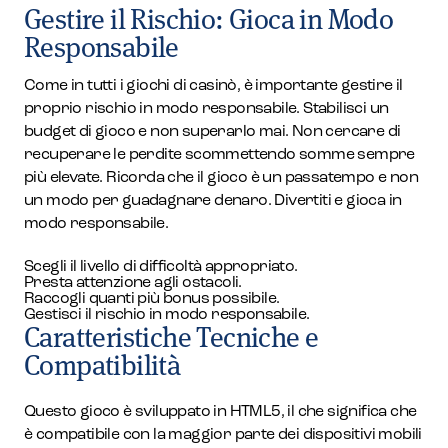
Gestire il Rischio: Gioca in Modo
Responsabile
Come in tutti i giochi di casinò, è importante gestire il
proprio rischio in modo responsabile. Stabilisci un
budget di gioco e non superarlo mai. Non cercare di
recuperare le perdite scommettendo somme sempre
più elevate. Ricorda che il gioco è un passatempo e non
un modo per guadagnare denaro. Divertiti e gioca in
modo responsabile.
Scegli il livello di difficoltà appropriato.
Presta attenzione agli ostacoli.
Raccogli quanti più bonus possibile.
Gestisci il rischio in modo responsabile.
Caratteristiche Tecniche e
Compatibilità
Questo gioco è sviluppato in HTML5, il che significa che
è compatibile con la maggior parte dei dispositivi mobili