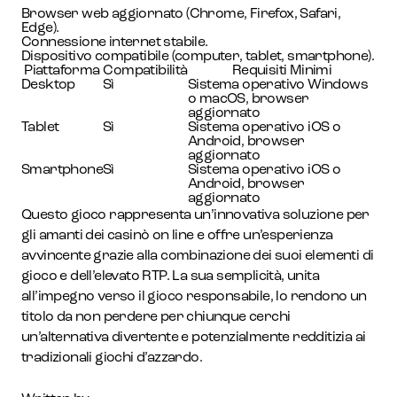
Browser web aggiornato (Chrome, Firefox, Safari,
Edge).
Connessione internet stabile.
Dispositivo compatibile (computer, tablet, smartphone).
Piattaforma
Compatibilità
Requisiti Minimi
Desktop
Sì
Sistema operativo Windows
o macOS, browser
aggiornato
Tablet
Sì
Sistema operativo iOS o
Android, browser
aggiornato
Smartphone
Sì
Sistema operativo iOS o
Android, browser
aggiornato
Questo gioco rappresenta un’innovativa soluzione per
gli amanti dei casinò on line e offre un’esperienza
avvincente grazie alla combinazione dei suoi elementi di
gioco e dell’elevato RTP. La sua semplicità, unita
all’impegno verso il gioco responsabile, lo rendono un
titolo da non perdere per chiunque cerchi
un’alternativa divertente e potenzialmente redditizia ai
tradizionali giochi d’azzardo.