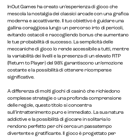
InOut Games ha creato un’esperienza di gioco che
mescola la nostalgia dei classici arcade con una grafica
moderna e accattivante. Il tuo obiettivo è guidare una
gallina coraggiosa lungo un percorso irto di pericoli,
evitando ostacoli e raccogliendo bonus che aumentano
le tue probabilità di successo. La semplicità delle
meccaniche di gioco lo rende accessibile a tutti, mentre
la variabilità dei livelli e la presenza di un elevato RTP
(Return to Player) del 98% garantiscono un’emozione
costante e la possibilità di ottenere ricompense
significative.
A differenza di molti giochi di casinò che richiedono
complesse strategie o una profonda comprensione
delle regole, questo titolo si concentra
sull’intrattenimento puro e immediato. La sua natura
addictive e la possibilità di giocare in solitaria lo
rendono perfetto per chi cerca un passatempo
divertente e gratificante. Il gioco è progettato per