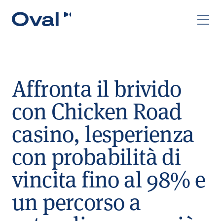
Affronta il brivido
con Chicken Road
casino, lesperienza
con probabilità di
vincita fino al 98% e
un percorso a