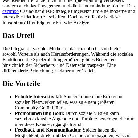
wachsender Trend, der nicht nur die Spielerfahrung verbessert,
sondern auch das Engagement und die Kundenbindung fördert. Das
cazimbo
Casino hat diese Strategie umgesetzt, um eine moderne und
interaktive Plattform zu schaffen. Doch wie effektiv ist diese
Integration? Hier folgt eine kritische Analyse.
Das Urteil
Die Integration sozialer Medien in das cazimbo Casino bietet
sowohl Vorteile als auch Herausforderungen. Während die sozialen
Funktionen die Spielerbindung erhöhen, gibt es Bedenken
hinsichtlich der Sicherheits- und Datenschutzaspekte. Eine
differenzierte Betrachtung ist daher unerlässlich.
Die Vorteile
Erhöhte Interaktivität:
Spieler können ihre Erfolge in
sozialen Netzwerken teilen, was zu einem größeren
Community-Gefühl führt.
Promotionen und Boni:
Durch soziale Medien kann
cazimbo exklusive Angebote und Turniere bewerben, die nur
über diese Kanäle zugänglich sind.
Feedback und Kommunikation:
Spieler haben die
Möglichkeit, direkt mit dem Casino zu interagieren, was zu