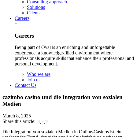
Consulting approach
Solutions
Clients
Careers
+
Careers
Being part of Oval is an enriching and unforgettable
experience, a knowledge-filled environment where
professionals acquire skills that enhance their professional and
personal development.
Who we are
Join us
Contact Us
cazimbo casino und die Integration von sozialen
Medien
March 8, 2025
Share this article:
Die Integration von sozialen Medien in Online-Casinos ist ein