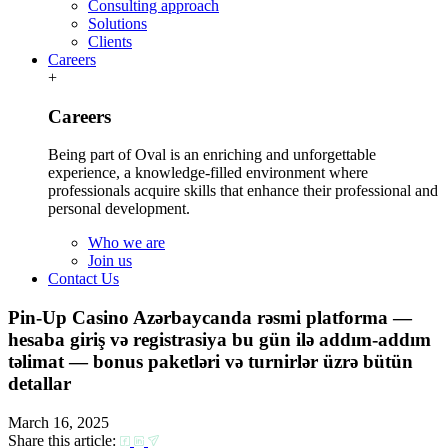
Consulting approach
Solutions
Clients
Careers
+
Careers
Being part of Oval is an enriching and unforgettable
experience, a knowledge-filled environment where
professionals acquire skills that enhance their professional and
personal development.
Who we are
Join us
Contact Us
Pin-Up Casino Azərbaycanda rəsmi platforma —
hesaba giriş və registrasiya bu gün ilə addım-addım
təlimat — bonus paketləri və turnirlər üzrə bütün
detallar
March 16, 2025
Share this article: