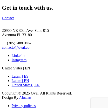
Get in touch with us.
Contact
20900 NE 30th Ave, Suite 915
Aventura FL 33180
+1 (305) 488 9462
contacto@oval.co
Linkedin
Instagram
United States | EN
Latam | ES
Latam | EN
United States | EN
Copyright © 2025 Oval. All Rights Reserved.
Design By
Aluzian
Privacy policies