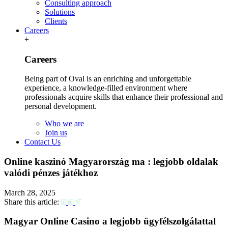
Consulting approach
Solutions
Clients
Careers
+
Careers
Being part of Oval is an enriching and unforgettable
experience, a knowledge-filled environment where
professionals acquire skills that enhance their professional and
personal development.
Who we are
Join us
Contact Us
Online kaszinó Magyarország ma : legjobb oldalak
valódi pénzes játékhoz
March 28, 2025
Share this article:
Magyar Online Casino a legjobb ügyfélszolgálattal