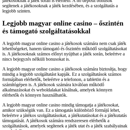
játékosoknak a játék során is elérhető. A no deposit bonusok
segítenek a játékosoknak a játék kezdésében, és a szolgáltatás a
legjobb szinten.
Legjobb magyar online casino – őszintén
és támogató szolgáltatásokkal
A legjobb magyar online casino a játékosok számára nem csak játék
lehetőségeket, hanem támogató és őszintén működő szolgáltatásokat
is. A játékosoknak számos előnyt nyújthat a játék során, beleértve a
nincs bejegyzés nélküli bonusokat is.
A legjobb magyar online casino a játékosok számára biztosítja, hogy
mindig a legjobb szolgáltatást kapják. Ez a szolgáltatások számos
formájában elérhetők, beleértve a telefonon, a tabletön és a
számítógépen is. A játékosok számára kiválóan működő
alkalmazásokat és weboldalakat kínálnak, amelyek könnyen
elérhetők és könnyen használhatók.
A legjobb magyar online casino mindig támogatja a játékosokat,
amikor szükségük van. Ez a támogatás különböző formájú lehet,
beleértve a játékos szolgáltatásokat, a játékutatásokat és a játékutatás
támogatását. A játékosok számára rendszeresen elérhetők a
szolgáltatások, amelyek segítenek a játék utat és a játék szabályainak