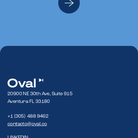
20900 NE 30th Ave, Suite 915
Aventura FL 33180
+1 (305) 488 9462
contacto@oval.co
LINKEDIN