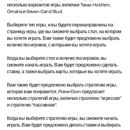
несколько вариантов игры, включая Texas Hold’em,
Omaha и Seven-Card Stud.
Выберите тип игры, и вы будете перенаправлены на
страницу игры, где вы сможете выбрать стол, на котором
вы хотите играть. Вам также будет предложено выбрать
количество игроков, с которыми вы хотите играть.
Когда вы выберете стол и количество игроков, вы
сможете начать играть. Вам будет предложено сделать
ставку, а также выбрать карты, которые вы хотите играть.
Вам также будет предложено выбрать стратегию игры,
которая вам понравится. PokerDom предлагает
несколько стратегий игры, включая стратегию “агрессив”
и стратегию “пассивная”.
Когда вы выберете стратегию игры, вы сможете начать
играть. Вам будет предложено делать ставки и выбирать