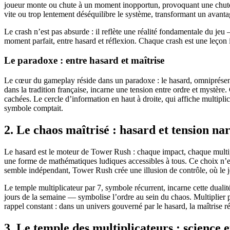
joueur monte ou chute à un moment inopportun, provoquant une chute b
vite ou trop lentement déséquilibre le système, transformant un avanta
Le crash n’est pas absurde : il reflète une réalité fondamentale du je
moment parfait, entre hasard et réflexion. Chaque crash est une leçon imp
Le paradoxe : entre hasard et maîtrise
Le cœur du gameplay réside dans un paradoxe : le hasard, omniprésent
dans la tradition française, incarne une tension entre ordre et mystè
cachées. Le cercle d’information en haut à droite, qui affiche multiplic
symbole comptait.
2. Le chaos maîtrisé : hasard et tension na
Le hasard est le moteur de Tower Rush : chaque impact, chaque multiplic
une forme de mathématiques ludiques accessibles à tous. Ce choix n’est 
semble indépendant, Tower Rush crée une illusion de contrôle, où le 
Le temple multiplicateur par 7, symbole récurrent, incarne cette duali
jours de la semaine — symbolise l’ordre au sein du chaos. Multiplier 
rappel constant : dans un univers gouverné par le hasard, la maîtrise rési
3. Le temple des multiplicateurs : science 