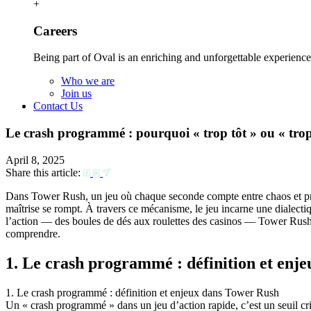
+
Careers
Being part of Oval is an enriching and unforgettable experience
Who we are
Join us
Contact Us
Le crash programmé : pourquoi « trop tôt » ou « tro
April 8, 2025
Share this article:
Dans Tower Rush, un jeu où chaque seconde compte entre chaos et préc
maîtrise se rompt. À travers ce mécanisme, le jeu incarne une dialectiq
l’action — des boules de dés aux roulettes des casinos — Tower Rush re
comprendre.
1. Le crash programmé : définition et enj
1. Le crash programmé : définition et enjeux dans Tower Rush
Un « crash programmé » dans un jeu d’action rapide, c’est un seuil cr