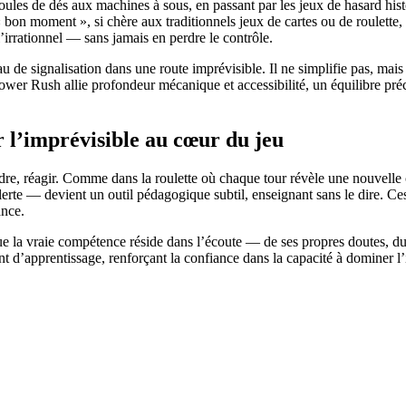
boules de dés aux machines à sous, en passant par les jeux de hasard hi
du « bon moment », si chère aux traditionnels jeux de cartes ou de roulet
l’irrationnel — sans jamais en perdre le contrôle.
eau de signalisation dans une route imprévisible. Il ne simplifie pas, 
Tower Rush allie profondeur mécanique et accessibilité, un équilibre pré
r l’imprévisible au cœur du jeu
dre, réagir. Comme dans la roulette où chaque tour révèle une nouvelle 
lerte — devient un outil pédagogique subtil, enseignant sans le dire. Ces
ance.
 que la vraie compétence réside dans l’écoute — de ses propres doutes,
’apprentissage, renforçant la confiance dans la capacité à dominer l’irr