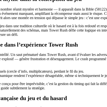
ombre réunit mystère et harmonie — il apparaît dans la Bible (58122), d
 événement marquant, amplifiant la récompense mais aussi le risque. Ce
it alors une montée en tension qui dépasse le simple jeu : c’est une e
jeu dans une tradition culturelle où le hasard est à la fois redouté et r
naturellement des schémas, mais Tower Rush défie cette logique en intr
ure un défi.
ure dans l’expérience Tower Rush
ontrôlé. Un saut prématuré dans Tower Rush, avant d’évaluer les adversa
r explosif — génère frustration et désengagement. Le crash programmé dev
els (cercle d’info, multiplicateurs), perdant le fil du jeu.
 dynamique rendent l’expérience désagréable, même si techniquement le je
 conçu pour être imprévisible, c’est la gestion du timing qui fait la di
uide subtilement la stratégie.
ançaise du jeu et du hasard