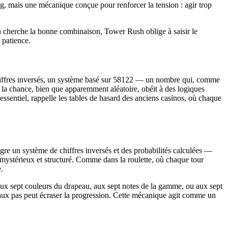
g, mais une mécanique conçue pour renforcer la tension : agir trop
on cherche la bonne combinaison, Tower Rush oblige à saisir le
 patience.
 chiffres inversés, un système basé sur 58122 — un nombre qui, comme
 la chance, bien que apparemment aléatoire, obéit à des logiques
 essentiel, rappelle les tables de hasard des anciens casinos, où chaque
ègre un système de chiffres inversés et des probabilités calculées —
s mystérieux et structuré. Comme dans la roulette, où chaque tour
.
z aux sept couleurs du drapeau, aux sept notes de la gamme, ou aux sept
faux pas peut écraser la progression. Cette mécanique agit comme un