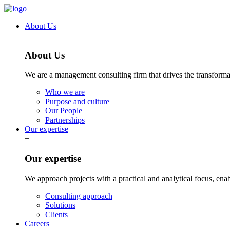
About Us
+
About Us
We are a management consulting firm that drives the transformat
Who we are
Purpose and culture
Our People
Partnerships
Our expertise
+
Our expertise
We approach projects with a practical and analytical focus, ena
Consulting approach
Solutions
Clients
Careers