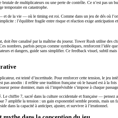
rutale de multiplicateurs ou une perte de contrôle. Ce n’est pas un bu
ge temporaire en catastrophe.
u — et de la vie — où le timing est roi. Comme dans un jeu de dés où l’
licite : l’équilibre fragile entre risque et réaction exige anticipation et
, doit être canalisé par la maîtrise du joueur. Tower Rush utilise des
re. Ces nombres, parfois perçus comme symboliques, renforcent l’idée que
ateurs et dangers, guide sans simplifier. Ce feedback visuel, subtil mais
rrative
ateur, est teinté d’incertitude. Pour renforcer cette tension, le jeu int
pas anodin : il reflète une tradition française où le hasard est à la foi
joueur pense dominer, mais où l’imprévisible s’impose à chaque passage
té. Le chiffre 7, sacré dans la culture occidentale et française — pense
par 7 amplifie la tension : un gain exponentiel semble promis, mais un 
de dans la capacité à anticiper, ajuster, et survivre à l’irrationnel.
et mythe dans la conception du jeu