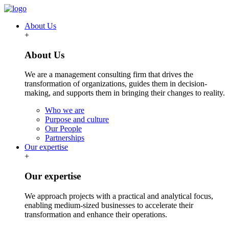
About Us
+
About Us
We are a management consulting firm that drives the
transformation of organizations, guides them in decision-
making, and supports them in bringing their changes to reality.
Who we are
Purpose and culture
Our People
Partnerships
Our expertise
+
Our expertise
We approach projects with a practical and analytical focus,
enabling medium-sized businesses to accelerate their
transformation and enhance their operations.