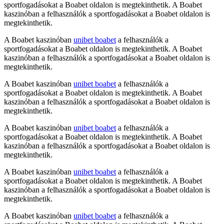
sportfogadásokat a Boabet oldalon is megtekinthetik. A Boabet
kaszinóban a felhasználók a sportfogadásokat a Boabet oldalon is
megtekinthetik.
A Boabet kaszinóban
unibet boabet
a felhasználók a
sportfogadásokat a Boabet oldalon is megtekinthetik. A Boabet
kaszinóban a felhasználók a sportfogadásokat a Boabet oldalon is
megtekinthetik.
A Boabet kaszinóban
unibet boabet
a felhasználók a
sportfogadásokat a Boabet oldalon is megtekinthetik. A Boabet
kaszinóban a felhasználók a sportfogadásokat a Boabet oldalon is
megtekinthetik.
A Boabet kaszinóban
unibet boabet
a felhasználók a
sportfogadásokat a Boabet oldalon is megtekinthetik. A Boabet
kaszinóban a felhasználók a sportfogadásokat a Boabet oldalon is
megtekinthetik.
A Boabet kaszinóban
unibet boabet
a felhasználók a
sportfogadásokat a Boabet oldalon is megtekinthetik. A Boabet
kaszinóban a felhasználók a sportfogadásokat a Boabet oldalon is
megtekinthetik.
A Boabet kaszinóban
unibet boabet
a felhasználók a