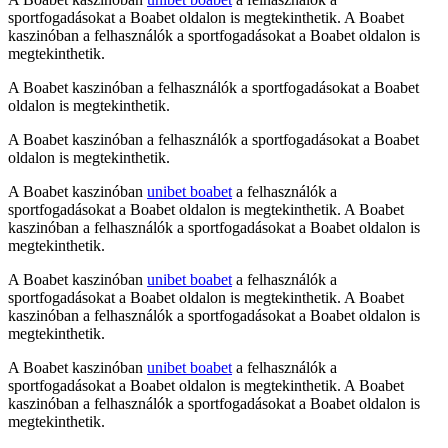
sportfogadásokat a Boabet oldalon is megtekinthetik. A Boabet
kaszinóban a felhasználók a sportfogadásokat a Boabet oldalon is
megtekinthetik.
A Boabet kaszinóban a felhasználók a sportfogadásokat a Boabet
oldalon is megtekinthetik.
A Boabet kaszinóban a felhasználók a sportfogadásokat a Boabet
oldalon is megtekinthetik.
A Boabet kaszinóban
unibet boabet
a felhasználók a
sportfogadásokat a Boabet oldalon is megtekinthetik. A Boabet
kaszinóban a felhasználók a sportfogadásokat a Boabet oldalon is
megtekinthetik.
A Boabet kaszinóban
unibet boabet
a felhasználók a
sportfogadásokat a Boabet oldalon is megtekinthetik. A Boabet
kaszinóban a felhasználók a sportfogadásokat a Boabet oldalon is
megtekinthetik.
A Boabet kaszinóban
unibet boabet
a felhasználók a
sportfogadásokat a Boabet oldalon is megtekinthetik. A Boabet
kaszinóban a felhasználók a sportfogadásokat a Boabet oldalon is
megtekinthetik.