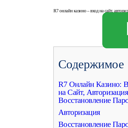
R7 онлайн казино – вход на сайт, автори
Содержимое
R7 Онлайн Казино: 
на Сайт, Авторизация
Восстановление Пар
Авторизация
Восстановление Пар