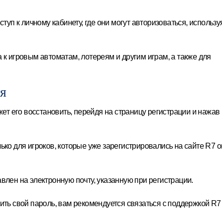
туп к личному кабинету, где они могут авторизоваться, использу
 к игровым автоматам, лотереям и другим играм, а также для
я
жет его восстановить, перейдя на страницу регистрации и нажав
ько для игроков, которые уже зарегистрировались на сайте R7 
влен на электронную почту, указанную при регистрации.
ить свой пароль, вам рекомендуется связаться с поддержкой R7