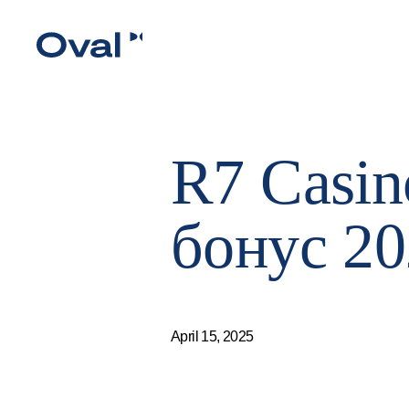
R7 Casin
About Us
Our expert
Careers
бонус 20
We are a management consulting firm
We approach projects with a practica
Being part of Oval is an enriching and
the transformation of organizations, 
analytical focus, enabling medium-si
unforgettable experience, a knowledge
in decision-making, and supports the
businesses to accelerate their transf
environment where professionals acqui
bringing their changes to reality.
enhance their operations.
that enhance their professional and p
development.
April 15, 2025