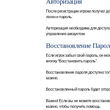
Авторизация
После регистрации игроки получат дос
логин и пароль.
Авторизация необходима для доступа
управления аккаунтом.
Восстановление Парол
Если игрок забыл свой пароль, он мо
кнопку “Восстановить пароль”.
Восстановление пароля доступно тол
казино.
Восстановленный пароль будет отпра
Важно! Если вы не можете восстанов
казино, чтобы получить помощь.