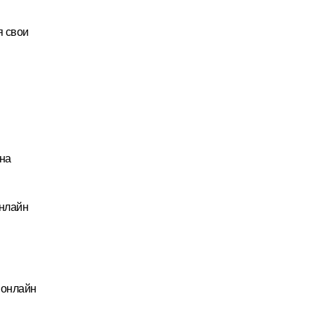
я свои
 на
онлайн
 онлайн