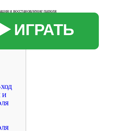
зация и восстановление пароля
▶️ ИГРАТЬ
Вход
 и
оля
оля