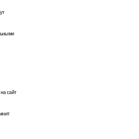
ут
льными
 на сайт
омнит