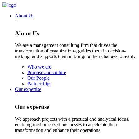
About Us
+
About Us
We are a management consulting firm that drives the
transformation of organizations, guides them in decision-
making, and supports them in bringing their changes to reality.
Who we are
Purpose and culture
Our People
Partnerships
Our expertise
+
Our expertise
We approach projects with a practical and analytical focus,
enabling medium-sized businesses to accelerate their
transformation and enhance their operations.