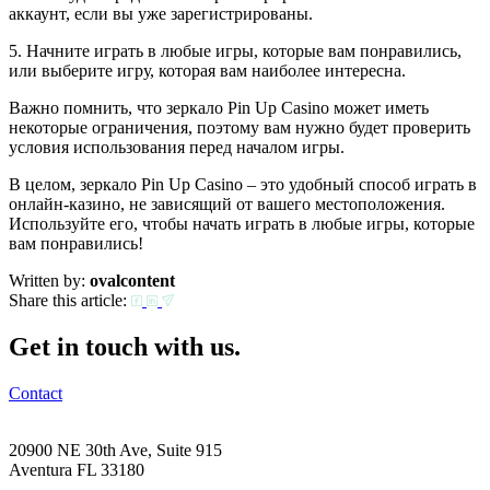
аккаунт, если вы уже зарегистрированы.
5. Начните играть в любые игры, которые вам понравились,
или выберите игру, которая вам наиболее интересна.
Важно помнить, что зеркало Pin Up Casino может иметь
некоторые ограничения, поэтому вам нужно будет проверить
условия использования перед началом игры.
В целом, зеркало Pin Up Casino – это удобный способ играть в
онлайн-казино, не зависящий от вашего местоположения.
Используйте его, чтобы начать играть в любые игры, которые
вам понравились!
Written by:
ovalcontent
Share this article:
Get in touch with us.
Contact
20900 NE 30th Ave, Suite 915
Aventura FL 33180