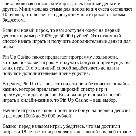
счета, включая банковские карты, электронные деньги и
другие. Минимальная сумма для пополнения счета составляет
10 рублей, что делает его доступным для игроков с любым
бюджетом.
Если вы новый игрок, то вам доступен бонус на первый
депозит в размере 100% до 50 000 рублей. Это отличный
способ начать играть и получить дополнительные деньги для
игры.
Pin Up Casino также предлагает программу лояльности,
которая позволяет игрокам получать бонусы и преимущества
за их игру. Это отличный способ зарабатывать деньги и
получать дополнительные преимущества.
В целом, Pin Up Casino – это надежное и безопасное онлайн-
казино, которое предлагает широкий спектр игр и
преимуществ для игроков. Если вы ищете новый способ
играть в онлайн-казино, то Pin Up Casino – ваш выбор.
Начните играть сегодня и получите бонус на первый депозит
в размере 100% до 50 000 рублей!
Важно: перед началом игры, убедитесь, что вы достигли
возраста 18 лет и что игра является легальной в вашей стране.