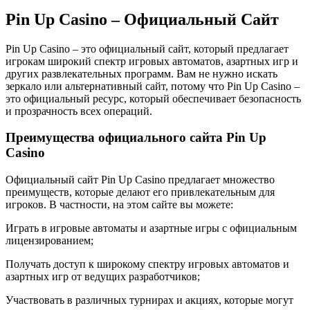
Pin Up Casino – Официальный Сайт
Pin Up Casino – это официальный сайт, который предлагает
игрокам широкий спектр игровых автоматов, азартных игр и
других развлекательных программ. Вам не нужно искать
зеркало или альтернативный сайт, потому что Pin Up Casino –
это официальный ресурс, который обеспечивает безопасность
и прозрачность всех операций.
Преимущества официального сайта Pin Up
Casino
Официальный сайт Pin Up Casino предлагает множество
преимуществ, которые делают его привлекательным для
игроков. В частности, на этом сайте вы можете:
Играть в игровые автоматы и азартные игры с официальным
лицензированием;
Получать доступ к широкому спектру игровых автоматов и
азартных игр от ведущих разработчиков;
Участвовать в различных турнирах и акциях, которые могут