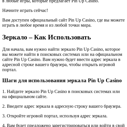
в любые игры, которые предлагает Pin Up Casino.
Начните играть сейчас!
Вам доступен официальный сайт Pin Up Casino, где вы можете
играть в любое время и из любой точки мира.
Зеркало – Как Использовать
Для начала, вам нужно найти зеркало Pin Up Casino, которое
вы можете найти в поисковых системах или на официальном
сайте Pin Up Casino. Вам нужно будет ввести адрес зеркала в
адресной строке вашего браузера, чтобы открыть игровой
портал.
Шаги для использования зеркала Pin Up Casino
1. Найдите зеркало Pin Up Casino в поисковых системах или
на официальном сайте.
2. Введите адрес зеркала в адресную строку вашего браузера.
3. Откройте игровой портал, используя адрес зеркала.
4. Вам будет предложено зарегистрироваться или войти в свой