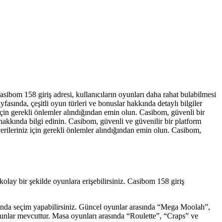
. Casibom 158 giriş adresi, kullanıcıların oyunları daha rahat bulabilmesi
yfasında, çeşitli oyun türleri ve bonuslar hakkında detaylı bilgiler
 için gerekli önlemler alındığından emin olun. Casibom, güvenli bir
hakkında bilgi edinin. Casibom, güvenli ve güvenilir bir platform
erileriniz için gerekli önlemler alındığından emin olun. Casibom,
kolay bir şekilde oyunlara erişebilirsiniz. Casibom 158 giriş
asında seçim yapabilirsiniz. Güncel oyunlar arasında “Mega Moolah”,
oyunlar mevcuttur. Masa oyunları arasında “Roulette”, “Craps” ve