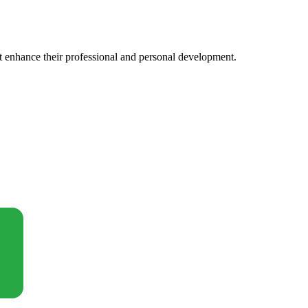
at enhance their professional and personal development.