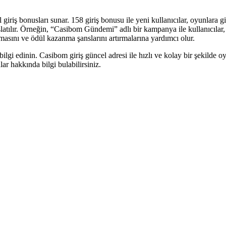
iriş bonusları sunar. 158 giriş bonusu ile yeni kullanıcılar, oyunlara g
atılır. Örneğin, “Casibom Gündemi” adlı bir kampanya ile kullanıcılar, b
asını ve ödül kazanma şanslarını artırmalarına yardımcı olur.
i edinin. Casibom giriş güncel adresi ile hızlı ve kolay bir şekilde oyu
r hakkında bilgi bulabilirsiniz.