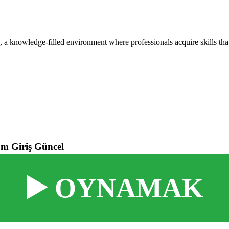
, a knowledge-filled environment where professionals acquire skills th
om Giriş Güncel
▶️ OYNAMAK