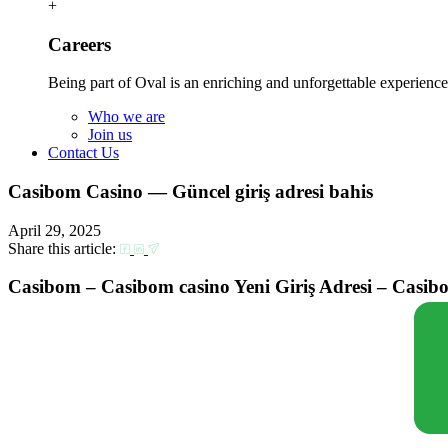
+
Careers
Being part of Oval is an enriching and unforgettable experience
Who we are
Join us
Contact Us
Casibom Casino — Güncel giriş adresi bahis
April 29, 2025
Share this article:
Casibom – Casibom casino Yeni Giriş Adresi – Casib