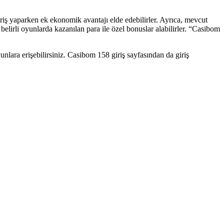
iriş yaparken ek ekonomik avantajı elde edebilirler. Ayrıca, mevcut
elirli oyunlarda kazanılan para ile özel bonuslar alabilirler. “Casibom
nlara erişebilirsiniz. Casibom 158 giriş sayfasından da giriş