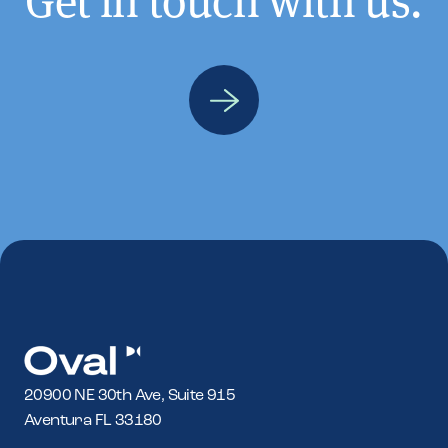
Get in touch with us.
20900 NE 30th Ave, Suite 915
Aventura FL 33180