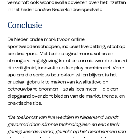
verschaft ook waardevolle adviezen over het inzetten
in het hedendaagse Nederlandse speelveld.
Conclusie
De Nederlandse markt voor online
sportweddenschappen, inclusief live betting, staat op
een keerpunt. Met technologische innovaties en
strengere regelgeving komt er een nieuwe standaard
die veiligheid, innovatie en fair play combineert. Voor
spelers die serieus betrokken willen blijven, is het
cruciaal gebruik te maken van kwalitatieve en
betrouwbare bronnen – zoals lees meer – die een
diepgaand overzicht bieden van de markt, trends, en
praktische tips.
“De toekomst van live wedden in Nederland wordt
gevormd door slimme technologieën en een sterk
gereguleerde markt, gericht op het beschermen van