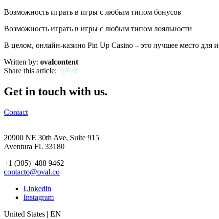
Возможность играть в игры с любым типом бонусов
Возможность играть в игры с любым типом лояльности
В целом, онлайн-казино Pin Up Casino – это лучшее место для 
Written by:
ovalcontent
Share this article:
Get in touch with us.
Contact
20900 NE 30th Ave, Suite 915
Aventura FL 33180
+1 (305) 488 9462
contacto@oval.co
Linkedin
Instagram
United States | EN