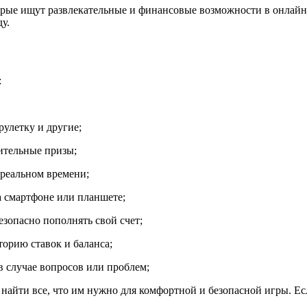
оторые ищут развлекательные и финансовые возможности в онлай
у.
:
рулетку и другие;
нительные призы;
 реальном времени;
а смартфоне или планшете;
езопасно пополнять свой счет;
торию ставок и баланса;
 случае вопросов или проблем;
т найти все, что им нужно для комфортной и безопасной игры. Е