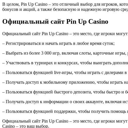
В целом, Pin Up Casino – это отличный выбор для игроков, к
бонусов и акций, а также безопасную и надежную игровую сред
Официальный сайт Pin Up Casino
Официальный сайт Pin Up Casino – это место, где игроки могут
– Регистрироваться и начать играть в любое время суток;
– Выбрать из более 3 000 игр, включая слоты, карточные игры, 
– Участвовать в турнирах и конкурсах, чтобы выиграть допол
– Пользоваться функцией live-игры, чтобы играть с дилерами в
– Получать доступ к мобильному приложению, чтобы играть н
– Пользоваться функцией быстрого депозита, чтобы быстро и б
– Получать доступ к информации о своих аккаунте, включая ис
– Пользоваться функцией поддержки, чтобы получить помощь в
Официальный сайт Pin Up Casino – это место, где игроки могу
Casino – это ваш выбор.