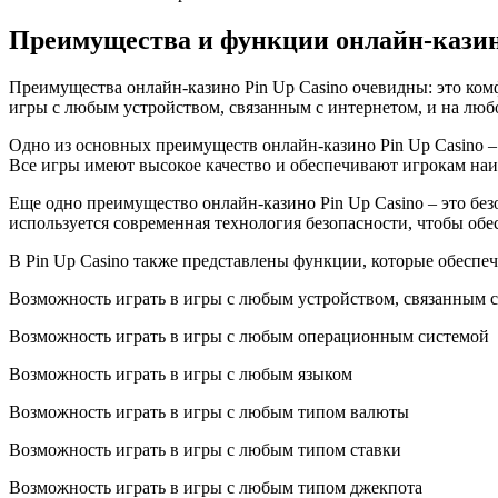
Преимущества и функции онлайн-казино
Преимущества онлайн-казино Pin Up Casino очевидны: это комф
игры с любым устройством, связанным с интернетом, и на люб
Одно из основных преимуществ онлайн-казино Pin Up Casino – э
Все игры имеют высокое качество и обеспечивают игрокам наи
Еще одно преимущество онлайн-казино Pin Up Casino – это без
используется современная технология безопасности, чтобы обе
В Pin Up Casino также представлены функции, которые обеспеч
Возможность играть в игры с любым устройством, связанным 
Возможность играть в игры с любым операционным системой
Возможность играть в игры с любым языком
Возможность играть в игры с любым типом валюты
Возможность играть в игры с любым типом ставки
Возможность играть в игры с любым типом джекпота