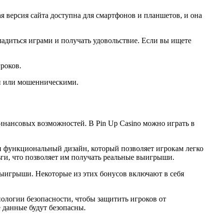
я версия сайта доступна для смартфонов и планшетов, и она
сладиться играми и получать удовольствие. Если вы ищете
роков.
ми или мошенническими.
инансовых возможностей. В Pin Up Casino можно играть в
и функциональный дизайн, который позволяет игрокам легко
ньги, что позволяет им получать реальные выигрыши.
 выигрыши. Некоторые из этих бонусов включают в себя
ологии безопасности, чтобы защитить игроков от
е данные будут безопасны.