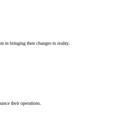
 in bringing their changes to reality.
ance their operations.