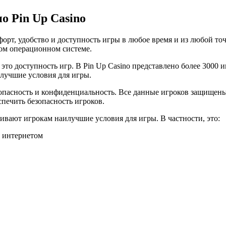
 Pin Up Casino
орт, удобство и доступность игры в любое время и из любой точ
ом операционном системе.
то доступность игр. В Pin Up Casino представлено более 3000 иг
лучшие условия для игры.
опасность и конфиденциальность. Все данные игроков защищены 
спечить безопасность игроков.
ивают игрокам наилучшие условия для игры. В частности, это:
с интернетом