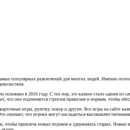
 самых популярных развлечений для многих людей. Именно поэт
довольствия.
ло основано в 2016 году. С тех пор, это казино стало одним из
ает, что оно подчиняется строгим правилам и нормам, чтобы обес
 карточные игры, рулетку, покер и другие. Все игры на сайте 
. Это означает, что игроки могут насладиться высококачественн
ии, чтобы привлечь новых игроков и удерживать старых. Новые 
 акции.