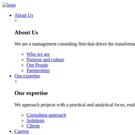
About Us
+
About Us
We are a management consulting firm that drives the transformat
Who we are
Purpose and culture
Our People
Partnerships
Our expertise
+
Our expertise
We approach projects with a practical and analytical focus, ena
Consulting approach
Solutions
Clients
Careers