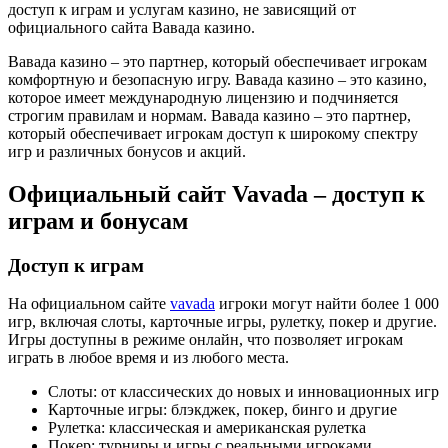
доступ к играм и услугам казино, не зависящий от
официального сайта Вавада казино.
Вавада казино – это партнер, который обеспечивает игрокам
комфортную и безопасную игру. Вавада казино – это казино,
которое имеет международную лицензию и подчиняется
строгим правилам и нормам. Вавада казино – это партнер,
который обеспечивает игрокам доступ к широкому спектру
игр и различных бонусов и акций.
Официальный сайт Vavada – доступ к
играм и бонусам
Доступ к играм
На официальном сайте
vavada
игроки могут найти более 1 000
игр, включая слоты, карточные игры, рулетку, покер и другие.
Игры доступны в режиме онлайн, что позволяет игрокам
играть в любое время и из любого места.
Слоты: от классических до новых и инновационных игр
Карточные игры: блэкджек, покер, бинго и другие
Рулетка: классическая и американская рулетка
Покер: турниры и игры с реальными игроками