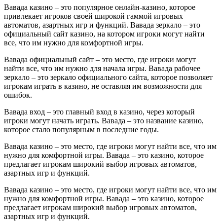
Вавада казино – это популярное онлайн-казино, которое
привлекает игроков своей широкой гаммой игровых
автоматов, азартных игр и функций. Вавада зеркало – это
официальный сайт казино, на котором игроки могут найти
все, что им нужно для комфортной игры.
Вавада официальный сайт – это место, где игроки могут
найти все, что им нужно для начала игры. Вавада рабочее
зеркало – это зеркало официального сайта, которое позволяет
игрокам играть в казино, не оставляя им возможности для
ошибок.
Вавада вход – это главный вход в казино, через который
игроки могут начать играть. Вавада – это название казино,
которое стало популярным в последние годы.
Вавада казино – это место, где игроки могут найти все, что им
нужно для комфортной игры. Вавада – это казино, которое
предлагает игрокам широкий выбор игровых автоматов,
азартных игр и функций.
Вавада казино – это место, где игроки могут найти все, что им
нужно для комфортной игры. Вавада – это казино, которое
предлагает игрокам широкий выбор игровых автоматов,
азартных игр и функций.