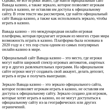
Однако, не все игроки знают, где найти официальный сайт
Вавада казино, а также зеркало, которое позволяет игрокам
играть в казино, не оставляя им доступа к официальному
сайту. В этом тексте мы рассмотрим, где найти официальный
сайт Вавада казино, а также как использовать зеркало, чтобы
играть в казино.
Вавада казино – это международная онлайн-игровая
платформа, которая предлагает игрокам из многих стран мира
возможность играть в казино. Платформа была основана в
2020 году и с тех пор стала одним из самых популярных
онлайн-казино в мире.
Официальный сайт Вавада казино – это место, где игроки
могут найти широкий спектр игровых автоматов, азартных
игр и других развлекательных программ. На официальном
сайте игроки могут создавать свой аккаунт, делать депозит,
играть в игры и получать выигрыши.
Зеркало Вавада казино – это зеркало официального сайта,
которое позволяет игрокам играть в казино, не оставляя им
доступа к официальному сайту. Зеркало создано для игроков,
которые хотят играть в казино, но не могут доступаться к
официальному сайту из-за географических или других
ограничений.