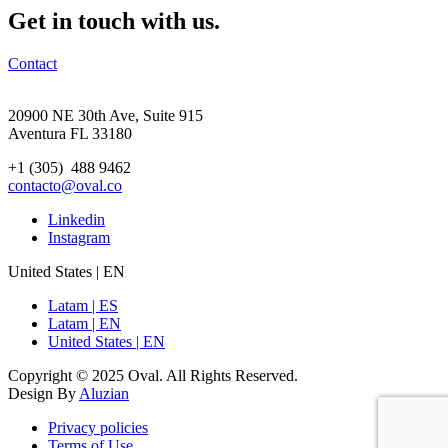
Get in touch with us.
Contact
20900 NE 30th Ave, Suite 915
Aventura FL 33180
+1 (305) 488 9462
contacto@oval.co
Linkedin
Instagram
United States | EN
Latam | ES
Latam | EN
United States | EN
Copyright © 2025 Oval. All Rights Reserved.
Design By
Aluzian
Privacy policies
Terms of Use