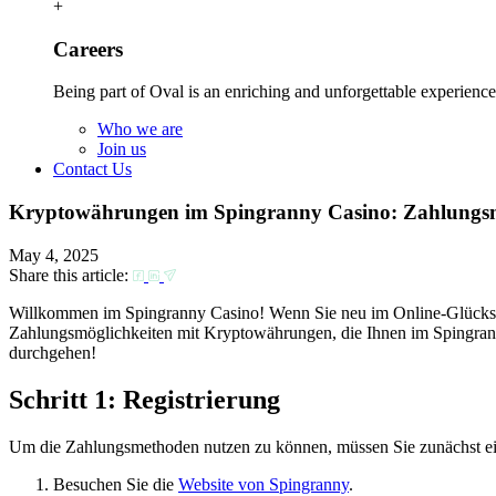
+
Careers
Being part of Oval is an enriching and unforgettable experience
Who we are
Join us
Contact Us
Kryptowährungen im Spingranny Casino: Zahlungsmö
May 4, 2025
Share this article:
Willkommen im Spingranny Casino! Wenn Sie neu im Online-Glücksspi
Zahlungsmöglichkeiten mit Kryptowährungen, die Ihnen im Spingranny
durchgehen!
Schritt 1: Registrierung
Um die Zahlungsmethoden nutzen zu können, müssen Sie zunächst ein 
Besuchen Sie die
Website von Spingranny
.