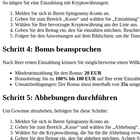
So tätigen Sie eine Einzahlung mit Kryptowährungen:
Melden Sie sich in Ihrem Spingranny-Konto an.
Gehen Sie zum Bereich „Kasse“ und wählen Sie „Einzahlung“
Wählen Sie Ihre bevorzugte Kryptowährung aus der Liste aus.
Geben Sie den Betrag ein, den Sie einzahlen möchten. Beachten
Folgen Sie den Anweisungen auf dem Bildschirm, um die Trans
Schritt 4: Bonus beanspruchen
Nach Ihrer ersten Einzahlung können Sie möglicherweise einen Will
Mindesteinzahlung für den Bonus:
20 EUR
Bonusbetrag: bis zu
100% bis 100 EUR
auf Ihre erste Einzahl
Umsatzbedingungen: Der Bonus muss innerhalb von
35x
umges
Schritt 5: Abhebungen durchführen
Um Gewinne abzuheben, befolgen Sie diese Schritte:
Melden Sie sich in Ihrem Spingranny-Konto an.
Gehen Sie zum Bereich „Kasse“ und wählen Sie „Abhebung“.
Wählen Sie die Kryptowährung, die Sie für die Abhebung ver
Geben Sie den Betrag ein, den Sie abheben möchten. Achten Si