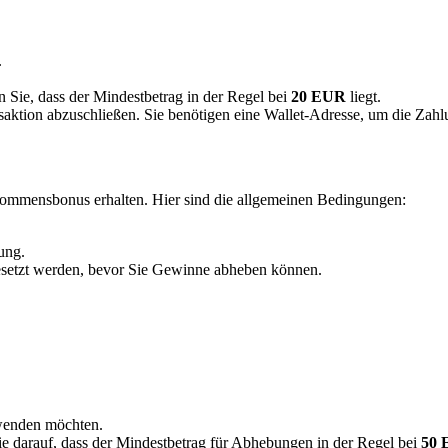
.
 Sie, dass der Mindestbetrag in der Regel bei
20 EUR
liegt.
aktion abzuschließen. Sie benötigen eine Wallet-Adresse, um die Zahl
kommensbonus erhalten. Hier sind die allgemeinen Bedingungen:
ung.
etzt werden, bevor Sie Gewinne abheben können.
wenden möchten.
e darauf, dass der Mindestbetrag für Abhebungen in der Regel bei
50