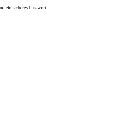
nd ein sicheres Passwort.