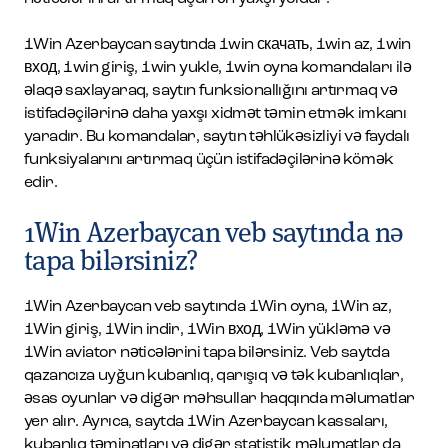
1Win Azerbaycan saytında 1win скачать, 1win az, 1win
вход, 1win giriş, 1win yukle, 1win oyna komandaları ilə
əlaqə saxlayaraq, saytın funksionallığını artırmaq və
istifadəçilərinə daha yaxşı xidmət təmin etmək imkanı
yaradır. Bu komandalar, saytın təhlükəsizliyi və faydalı
funksiyalarını artırmaq üçün istifadəçilərinə kömək
edir.
1Win Azerbaycan veb saytında nə
tapa bilərsiniz?
1Win Azerbaycan veb saytında 1Win oyna, 1Win az,
1Win giriş, 1Win indir, 1Win вход, 1Win yükləmə və
1Win aviator nəticələrini tapa bilərsiniz. Veb saytda
qazancıza uyğun kubanlıq, qarışıq və tək kubanlıqlar,
əsas oyunlar və digər məhsullar haqqında məlumatlar
yer alır. Ayrıca, saytda 1Win Azerbaycan kassaları,
kubanlıq təminatları və digər statistik məlumatlar da