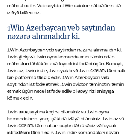
məhsul edilir. Veb saytda 1Win aviator nəticələrini də
izləyə bilərsiniz.
1Win Azerbaycan veb saytından
nəzərə alınmalıdır ki.
1Win Azerbaycan veb saytından nəzərə alınmalıdır ki,
1win giriş və 1win oyna komandalarını təmin edən
məhsulun təhlükəsiz və faydalı istifadəsi üçün. Bu sayt,
1win az, 1win indir, 1win yukle və 1win скачать təminatlı
bir platforma təsdiq edir. 1Win Azerbaycan veb
saytından istifadə etmək, 1win aviator təminatını təmin
etmək üçün necə istifadə edilə biləcəyinizi anlayışa
kömək edir.
1win вход saytına keçirə bilərsiniz və 1win oyna
komandalarını yaxşı şəkildə izləyə bilərsiniz. 1win az və
1win скачать təminatları saytın təhlükəsiz və faydalı
istifadəsini təmin edir. 1win indir komandaları saytın