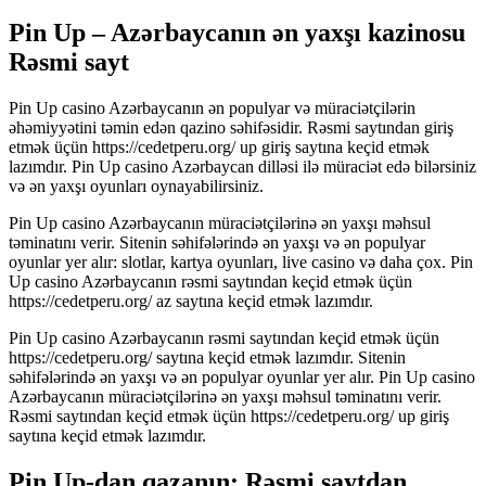
Pin Up – Azərbaycanın ən yaxşı kazinosu
Rəsmi sayt
Pin Up casino Azərbaycanın ən populyar və müraciətçilərin
əhəmiyyətini təmin edən qazino səhifəsidir. Rəsmi saytından giriş
etmək üçün https://cedetperu.org/ up giriş saytına keçid etmək
lazımdır. Pin Up casino Azərbaycan dilləsi ilə müraciət edə bilərsiniz
və ən yaxşı oyunları oynayabilirsiniz.
Pin Up casino Azərbaycanın müraciətçilərinə ən yaxşı məhsul
təminatını verir. Sitenin səhifələrində ən yaxşı və ən populyar
oyunlar yer alır: slotlar, kartya oyunları, live casino və daha çox. Pin
Up casino Azərbaycanın rəsmi saytından keçid etmək üçün
https://cedetperu.org/ az saytına keçid etmək lazımdır.
Pin Up casino Azərbaycanın rəsmi saytından keçid etmək üçün
https://cedetperu.org/ saytına keçid etmək lazımdır. Sitenin
səhifələrində ən yaxşı və ən populyar oyunlar yer alır. Pin Up casino
Azərbaycanın müraciətçilərinə ən yaxşı məhsul təminatını verir.
Rəsmi saytından keçid etmək üçün https://cedetperu.org/ up giriş
saytına keçid etmək lazımdır.
Pin Up-dan qazanın: Rəsmi saytdan