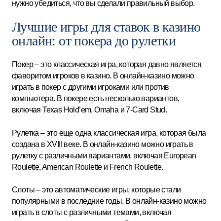
нужно убедиться, что вы сделали правильный выбор.
Лучшие игры для ставок в казино
онлайн: от покера до рулетки
Покер – это классическая игра, которая давно является
фаворитом игроков в казино. В онлайн-казино можно
играть в покер с другими игроками или против
компьютера. В покере есть несколько вариантов,
включая Texas Hold’em, Omaha и 7-Card Stud.
Рулетка – это еще одна классическая игра, которая была
создана в XVIII веке. В онлайн-казино можно играть в
рулетку с различными вариантами, включая European
Roulette, American Roulette и French Roulette.
Слоты – это автоматические игры, которые стали
популярными в последние годы. В онлайн-казино можно
играть в слоты с различными темами, включая