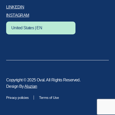
LINKEDIN
INSTAGRAM
United States | EN
Latam | ES
Latam | EN
United States | EN
Copyright © 2025 Oval. All Rights Reserved.
Design By
Aluzian
Privacy policies
Terms of Use