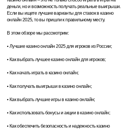
деньги, но и возможность получать реальные выигрыши.
Если вы ищете лучшие варианты для ставок в казино
онлайн 2025, то вы пришли к правильному месту.
В этом обзоре мы рассмотрим:
• Лучшие казино онлайн 2025 для игроков из России;
• Как выбрать лучшее казино онлайн для игроков;
• Как начать играть в казино онлайн;
• Как получать выигрыши в казино онлайн;
• Как выбрать лучшие игры в казино онлайн;
• Как использовать бонусы и акции в казино онлайн;
• Как обеспечить безопасность и надежность казино