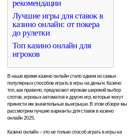
рекомендации
Лучшие игры для ставок в
казино онлайн: от покера
до рулетки
Топ казино онлайн для
игроков
В наше время казино онлайн стало одним из самых
популярных способов играть в игры на деньги. Казино
топ, как правило, предлагают игрокам широкий выбор
слотов, игровых автоматов и других игр, которые могут
принести им значительные выигрыши. В этом обзоре мы
рассмотрим лучшие варианты для ставок в казино
онлайн 2025.
Казино онлайн – это не только способ играть в игры на