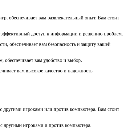
гр, обеспечивает вам развлекательный опыт. Вам стоит
й и эффективный доступ к информации и решению проблем.
ти, обеспечивает вам безопасность и защиту вашей
, обеспечивает вам удобство и выбор.
чивает вам высокое качество и надежность.
р с другими игроками или против компьютера. Вам стоит
ер с другими игроками и против компьютера.