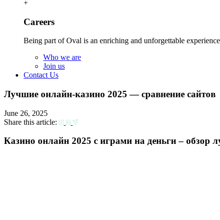
+
Careers
Being part of Oval is an enriching and unforgettable experience
Who we are
Join us
Contact Us
Лучшие онлайн-казино 2025 — сравнение сайтов
June 26, 2025
Share this article:
Казино онлайн 2025 с играми на деньги – обзор 