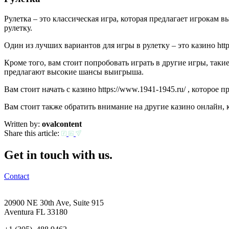
Рулетка – это классическая игра, которая предлагает игрока
рулетку.
Один из лучших вариантов для игры в рулетку – это казино http
Кроме того, вам стоит попробовать играть в другие игры, такие 
предлагают высокие шансы выигрыша.
Вам стоит начать с казино https://www.1941-1945.ru/ , которое 
Вам стоит также обратить внимание на другие казино онлайн, 
Written by:
ovalcontent
Share this article:
Get in touch with us.
Contact
20900 NE 30th Ave, Suite 915
Aventura FL 33180