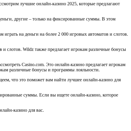
рассмотрим лучшие онлайн-казино 2025, которые предлагают
деньги, другие – только на фиксированные суммы. В этом
м играть на деньги на более 2 000 игровых автоматов и слотов.
в и слотов. Wildz также предлагает игрокам различные бонусы
ассмотреть Casino.com. Это онлайн-казино предлагает игрокам
грокам различные бонусы и программы лояльности.
деем, что это поможет вам найти лучшее онлайн-казино для
ксированные суммы. Если вы ищете онлайн-казино, которое
нлайн-казино для вас.