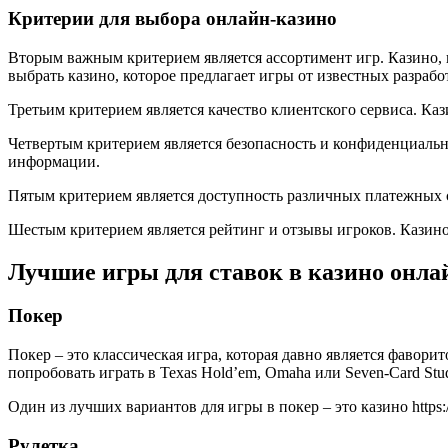
Критерии для выбора онлайн-казино
Вторым важным критерием является ассортимент игр. Казино, 
выбрать казино, которое предлагает игры от известных разработ
Третьим критерием является качество клиентского сервиса. К
Четвертым критерием является безопасность и конфиденциальн
информации.
Пятым критерием является доступность различных платежных 
Шестым критерием является рейтинг и отзывы игроков. Казино
Лучшие игры для ставок в казино онлай
Покер
Покер – это классическая игра, которая давно является фавори
попробовать играть в Texas Hold’em, Omaha или Seven-Card Stu
Один из лучших вариантов для игры в покер – это казино https
Рулетка