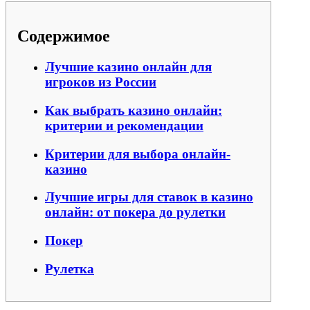
Содержимое
Лучшие казино онлайн для
игроков из России
Как выбрать казино онлайн:
критерии и рекомендации
Критерии для выбора онлайн-
казино
Лучшие игры для ставок в казино
онлайн: от покера до рулетки
Покер
Рулетка