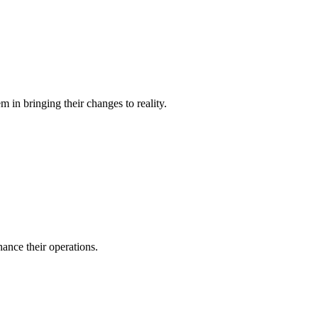
 in bringing their changes to reality.
ance their operations.