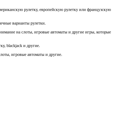
американскую рулетку, европейскую рулетку или французскую
зличные варианты рулетки.
ть внимание на слоты, игровые автоматы и другие игры, которые
у, blackjack и другие.
слоты, игровые автоматы и другие.