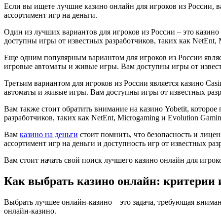
Если вы ищете лучшие казино онлайн для игроков из России, в
ассортимент игр на деньги.
Один из лучших вариантов для игроков из России – это казино
доступны игры от известных разработчиков, таких как NetEnt, M
Еще одним популярным вариантом для игроков из России являетс
игровые автоматы и живые игры. Вам доступны игры от известн
Третьим вариантом для игроков из России является казино Casi
автоматы и живые игры. Вам доступны игры от известных разраб
Вам также стоит обратить внимание на казино Yobetit, которое
разработчиков, таких как NetEnt, Microgaming и Evolution Gamin
Вам
казино на деньги
стоит помнить, что безопасность и лицен
ассортимент игр на деньги и доступность игр от известных раз
Вам стоит начать свой поиск лучшего казино онлайн для игроко
Как выбрать казино онлайн: критерии 
Выбрать лучшее онлайн-казино – это задача, требующая внима
онлайн-казино.