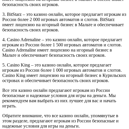
безопасность своих игроков.
3. BitStarz – это казино онлайн, которое предлагает игрокам из
России более 2 000 игровых автоматов и слотов. BitStarz
имеет лицензию на игорный бизнес в Мальте и обеспечивает
безопасность своих игроков.
4. Casino Adrenaline – это казино онлайн, которое предлагает
игрокам из России более 1 500 игровых автоматов и слотов.
Casino Adrenaline имеет лицензию на игорный бизнес в
Мальте и обеспечивает безопасность своих игроков.
5. Casino King – это казино онлайн, которое предлагает
игрокам из России более 1 000 игровых автоматов и слотов.
Casino King имеет лицензию на игорный бизнес в Курильских
островах и обеспечивает безопасность своих игроков.
Все эти казино онлайн предлагают игрокам из России
безопасные и надежные условия для игры на деньги. Мы
рекомендуем вам выбрать из них лучшее для вас и начать
играть.
Обратите внимание, что все казино онлайн, упомянутые в
этом разделе, предлагают игрокам из России безопасные и
надежные условия для игры на деньги.