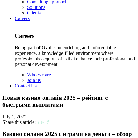
Consulting approach
Solutions
Clients
Careers
+
Careers
Being part of Oval is an enriching and unforgettable
experience, a knowledge-filled environment where
professionals acquire skills that enhance their professional and
personal development.
Who we are
Join us
Contact Us
Новые казино онлайн 2025 – рейтинг с
быстрыми выплатами
July 1, 2025
Share this article:
Казино онлайн 2025 с играми на деньги – обзор