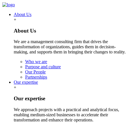
About Us
+
About Us
We are a management consulting firm that drives the
transformation of organizations, guides them in decision-
making, and supports them in bringing their changes to reality.
Who we are
Purpose and culture
Our People
Partnerships
Our expertise
+
Our expertise
We approach projects with a practical and analytical focus,
enabling medium-sized businesses to accelerate their
transformation and enhance their operations.