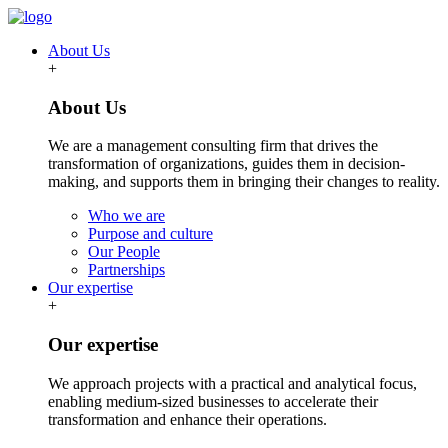
About Us
+
About Us
We are a management consulting firm that drives the
transformation of organizations, guides them in decision-
making, and supports them in bringing their changes to reality.
Who we are
Purpose and culture
Our People
Partnerships
Our expertise
+
Our expertise
We approach projects with a practical and analytical focus,
enabling medium-sized businesses to accelerate their
transformation and enhance their operations.