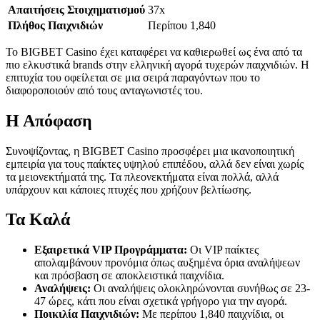
Απαιτήσεις Στοιχηματισμού
37x
Πλήθος Παιχνιδιών
Περίπου 1,840
Το BIGBET Casino έχει καταφέρει να καθιερωθεί ως ένα από τα
πιο ελκυστικά brands στην ελληνική αγορά τυχερών παιχνιδιών. Η
επιτυχία του οφείλεται σε μια σειρά παραγόντων που το
διαφοροποιούν από τους ανταγωνιστές του.
Η Απόφαση
Συνοψίζοντας, η BIGBET Casino προσφέρει μια ικανοποιητική
εμπειρία για τους παίκτες υψηλού επιπέδου, αλλά δεν είναι χωρίς
τα μειονεκτήματά της. Τα πλεονεκτήματα είναι πολλά, αλλά
υπάρχουν και κάποιες πτυχές που χρήζουν βελτίωσης.
Τα Καλά
Εξαιρετικά VIP Προγράμματα:
Οι VIP παίκτες
απολαμβάνουν προνόμια όπως αυξημένα όρια αναλήψεων
και πρόσβαση σε αποκλειστικά παιχνίδια.
Αναλήψεις:
Οι αναλήψεις ολοκληρώνονται συνήθως σε 23-
47 ώρες, κάτι που είναι σχετικά γρήγορο για την αγορά.
Ποικιλία Παιχνιδιών:
Με περίπου 1,840 παιχνίδια, οι