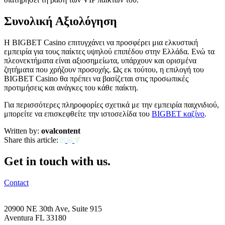
Συνολική Αξιολόγηση
Η BIGBET Casino επιτυγχάνει να προσφέρει μια ελκυστική
εμπειρία για τους παίκτες υψηλού επιπέδου στην Ελλάδα. Ενώ τα
πλεονεκτήματα είναι αξιοσημείωτα, υπάρχουν και ορισμένα
ζητήματα που χρήζουν προσοχής. Ως εκ τούτου, η επιλογή του
BIGBET Casino θα πρέπει να βασίζεται στις προσωπικές
προτιμήσεις και ανάγκες του κάθε παίκτη.
Για περισσότερες πληροφορίες σχετικά με την εμπειρία παιχνιδιού,
μπορείτε να επισκεφθείτε την ιστοσελίδα του
BIGBET καζίνο
.
Written by:
ovalcontent
Share this article:
Get in touch with us.
Contact
20900 NE 30th Ave, Suite 915
Aventura FL 33180