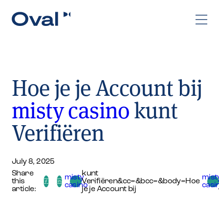
Hoe je je Account bij
misty casino
kunt
Verifiëren
July 8, 2025
Share
kunt
misty
mist
this
Verifiëren&cc=&bcc=&body=Hoe
casino
casi
article:
je je Account bij