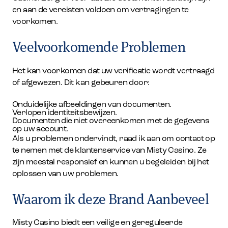
en aan de vereisten voldoen om vertragingen te
voorkomen.
Veelvoorkomende Problemen
Het kan voorkomen dat uw verificatie wordt vertraagd
of afgewezen. Dit kan gebeuren door:
Onduidelijke afbeeldingen van documenten.
Verlopen identiteitsbewijzen.
Documenten die niet overeenkomen met de gegevens
op uw account.
Als u problemen ondervindt, raad ik aan om contact op
te nemen met de klantenservice van Misty Casino. Ze
zijn meestal responsief en kunnen u begeleiden bij het
oplossen van uw problemen.
Waarom ik deze Brand Aanbeveel
Misty Casino biedt een veilige en gereguleerde