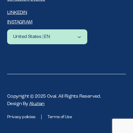
LINKEDIN
INSTAGRAM
United States | EN
Latam | ES
Latam | EN
United States | EN
Copyright © 2025 Oval. All Rights Reserved.
Design By
Aluzian
Privacy policies
Terms of Use