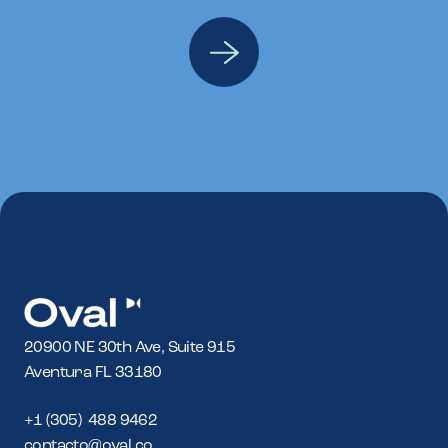
20900 NE 30th Ave, Suite 915
Aventura FL 33180
+1 (305) 488 9462
contacto@oval.co