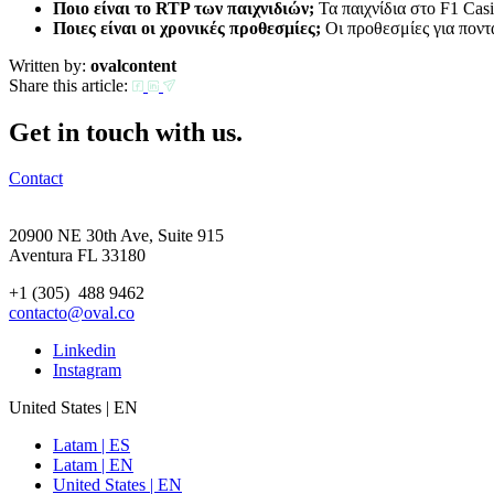
Ποιο είναι το RTP των παιχνιδιών;
Τα παιχνίδια στο F1 Cas
Ποιες είναι οι χρονικές προθεσμίες;
Οι προθεσμίες για ποντ
Written by:
ovalcontent
Share this article:
Get in touch with us.
Contact
20900 NE 30th Ave, Suite 915
Aventura FL 33180
+1 (305) 488 9462
contacto@oval.co
Linkedin
Instagram
United States | EN
Latam | ES
Latam | EN
United States | EN