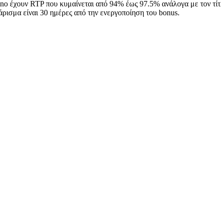
ino έχουν RTP που κυμαίνεται από 94% έως 97.5% ανάλογα με τον τίτ
άρισμα είναι 30 ημέρες από την ενεργοποίηση του bonus.