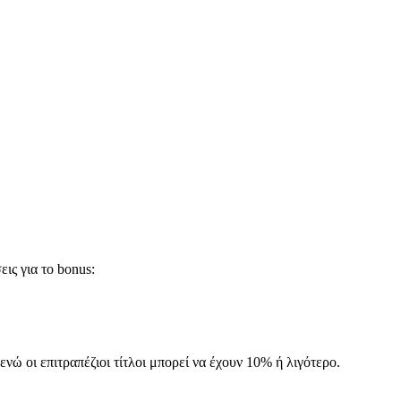
ις για το bonus:
ώ οι επιτραπέζιοι τίτλοι μπορεί να έχουν 10% ή λιγότερο.