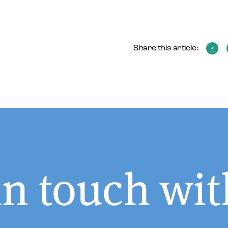
Share this article:
in touch wit