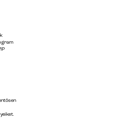
ok
program
VIP
lentősen
yeiket.