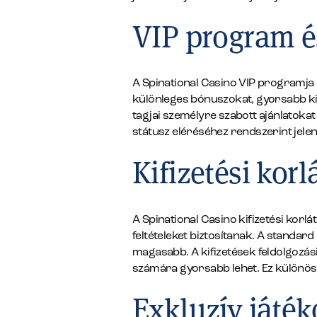
VIP program é
A Spinational Casino VIP programja
különleges bónuszokat, gyorsabb kif
tagjai személyre szabott ajánlatokat
státusz eléréséhez rendszerint jele
Kifizetési kor
A Spinational Casino kifizetési kor
feltételeket biztosítanak. A standard
magasabb. A kifizetések feldolgozási
számára gyorsabb lehet. Ez különös
Exkluzív játék