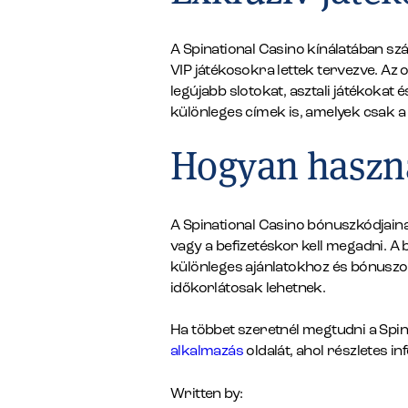
A Spinational Casino kínálatában szá
VIP játékosokra lettek tervezve. Az 
legújabb slotokat, asztali játékokat 
különleges címek is, amelyek csak a
Hogyan haszn
A Spinational Casino bónuszkódjain
vagy a befizetéskor kell megadni. 
különleges ajánlatokhoz és bónuszok
időkorlátosak lehetnek.
Ha többet szeretnél megtudni a Spina
alkalmazás
oldalát, ahol részletes in
Written by: