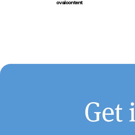
ovalcontent
Get 