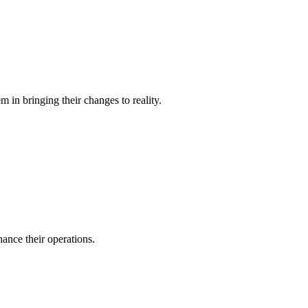
 in bringing their changes to reality.
ance their operations.