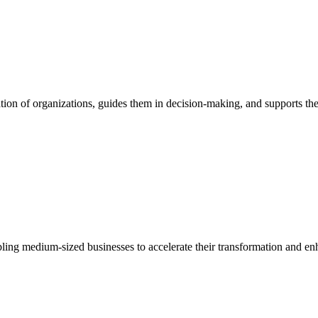
ion of organizations, guides them in decision-making, and supports them
bling medium-sized businesses to accelerate their transformation and enh