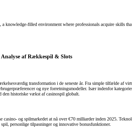
, a knowledge-filled environment where professionals acquire skills th
 Analyse af Rækkespil & Slots
rkelsesværdig transformation i de seneste år. Fra simple tilfælde af vi
rbrugerpræferencer og nye forretningsmodeller. Især indenfor kategori
den historiske vækst af casinospil globalt.
e casino- og spilmarkedet at nå over
€70 milliarder
inden 2025. Tekno
spil, personlige tilpasninger og innovative bonusfunktioner.