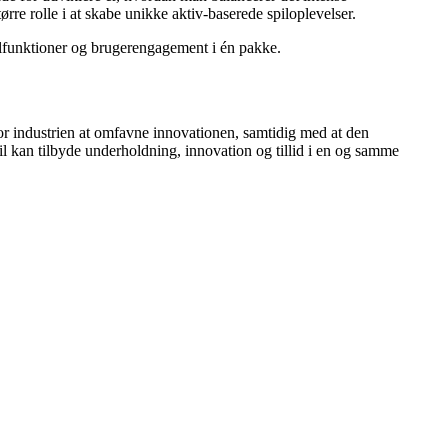
tørre rolle i at skabe unikke aktiv-baserede spiloplevelser.
ilfunktioner og brugerengagement i én pakke.
for industrien at omfavne innovationen, samtidig med at den
l kan tilbyde underholdning, innovation og tillid i en og samme