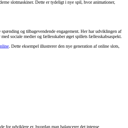
ne slotmaskiner. Dette er tydeligt i nye spil, hvor animationer,
de spænding og tilbagevendende engagement. Her har udviklingen af
r med sociale medier og fællesskaber øget spillets fællesskabsaspekt.
nline
. Dette eksempel illustrerer den nye generation af online slots,
åde for udviklere er, hvordan man balancerer det intense