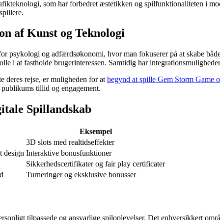
kteknologi, som har forbedret æstetikken og spilfunktionaliteten i moder
pillere.
on af Kunst og Teknologi
r for psykologi og adfærdsøkonomi, hvor man fokuserer på at skabe bå
rolle i at fastholde brugerinteressen. Samtidig har integrationsmulighede
te deres rejse, er muligheden for at
begynd at spille Gem Storm Game o
er publikums tillid og engagement.
itale Spillandskab
Eksempel
3D slots med realtidseffekter
t design
Interaktive bonusfunktioner
Sikkerhedscertifikater og fair play certificater
ud
Turneringer og eksklusive bonusser
ersonligt tilpassede og ansvarlige spiloplevelser. Det enhversikkert omr