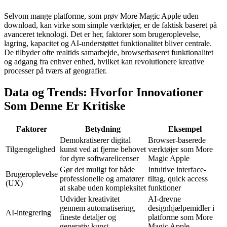
Selvom mange platforme, som prøv More Magic Apple uden
download, kan virke som simple værktøjer, er de faktisk baseret på
avanceret teknologi. Det er her, faktorer som brugeroplevelse,
lagring, kapacitet og AI-understøttet funktionalitet bliver centrale.
De tilbyder ofte realtids samarbejde, browserbaseret funktionalitet
og adgang fra enhver enhed, hvilket kan revolutionere kreative
processer på tværs af geografier.
Data og Trends: Hvorfor Innovationer
Som Denne Er Kritiske
Faktorer
Betydning
Eksempel
Demokratiserer digital
Browser-baserede
Tilgængelighed
kunst ved at fjerne behovet
værktøjer som More
for dyre softwarelicenser
Magic Apple
Gør det muligt for både
Intuitive interface-
Brugeroplevelse
professionelle og amatører
tiltag, quick access
(UX)
at skabe uden kompleksitet
funktioner
Udvider kreativitet
AI-drevne
gennem automatisering,
designhjælpemidler i
AI-integrering
fineste detaljer og
platforme som More
generativ kunst
Magic Apple