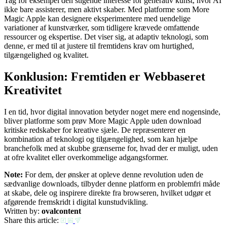
Tag for eksempel den stigende interesse for generativ kunst, hvor AI
ikke bare assisterer, men aktivt skaber. Med platforme som More
Magic Apple kan designere eksperimentere med uendelige
variationer af kunstværker, som tidligere krævede omfattende
ressourcer og ekspertise. Det viser sig, at adaptiv teknologi, som
denne, er med til at justere til fremtidens krav om hurtighed,
tilgængelighed og kvalitet.
Konklusion: Fremtiden er Webbaseret
Kreativitet
I en tid, hvor digital innovation betyder noget mere end nogensinde,
bliver platforme som prøv More Magic Apple uden download
kritiske redskaber for kreative sjæle. De repræsenterer en
kombination af teknologi og tilgængelighed, som kan hjælpe
branchefolk med at skubbe grænserne for, hvad der er muligt, uden
at ofre kvalitet eller overkommelige adgangsformer.
Note:
For dem, der ønsker at opleve denne revolution uden de
sædvanlige downloads, tilbyder denne platform en problemfri måde
at skabe, dele og inspirere direkte fra browseren, hvilket udgør et
afgørende fremskridt i digital kunstudvikling.
Written by:
ovalcontent
Share this article: