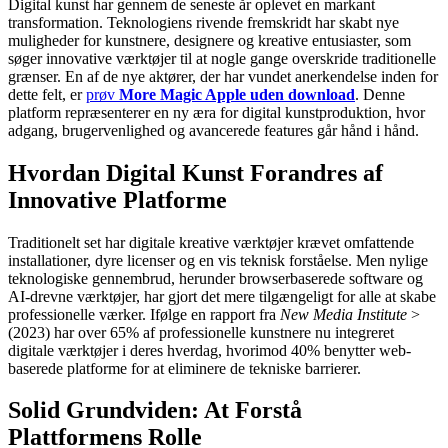
Digital kunst har gennem de seneste år oplevet en markant
transformation. Teknologiens rivende fremskridt har skabt nye
muligheder for kunstnere, designere og kreative entusiaster, som
søger innovative værktøjer til at nogle gange overskride traditionelle
grænser. En af de nye aktører, der har vundet anerkendelse inden for
dette felt, er
prøv
More Magic Apple uden download
. Denne
platform repræsenterer en ny æra for digital kunstproduktion, hvor
adgang, brugervenlighed og avancerede features går hånd i hånd.
Hvordan Digital Kunst Forandres af
Innovative Platforme
Traditionelt set har digitale kreative værktøjer krævet omfattende
installationer, dyre licenser og en vis teknisk forståelse. Men nylige
teknologiske gennembrud, herunder browserbaserede software og
AI-drevne værktøjer, har gjort det mere tilgængeligt for alle at skabe
professionelle værker. Ifølge en rapport fra
New Media Institute
>
(2023) har over 65% af professionelle kunstnere nu integreret
digitale værktøjer i deres hverdag, hvorimod 40% benytter web-
baserede platforme for at eliminere de tekniske barrierer.
Solid Grundviden: At Forstå
Plattformens Rolle