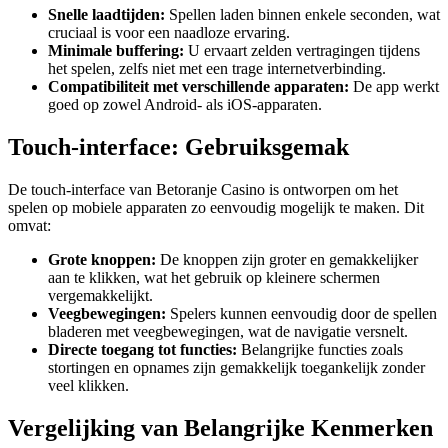
Snelle laadtijden:
Spellen laden binnen enkele seconden, wat
cruciaal is voor een naadloze ervaring.
Minimale buffering:
U ervaart zelden vertragingen tijdens
het spelen, zelfs niet met een trage internetverbinding.
Compatibiliteit met verschillende apparaten:
De app werkt
goed op zowel Android- als iOS-apparaten.
Touch-interface: Gebruiksgemak
De touch-interface van Betoranje Casino is ontworpen om het
spelen op mobiele apparaten zo eenvoudig mogelijk te maken. Dit
omvat:
Grote knoppen:
De knoppen zijn groter en gemakkelijker
aan te klikken, wat het gebruik op kleinere schermen
vergemakkelijkt.
Veegbewegingen:
Spelers kunnen eenvoudig door de spellen
bladeren met veegbewegingen, wat de navigatie versnelt.
Directe toegang tot functies:
Belangrijke functies zoals
stortingen en opnames zijn gemakkelijk toegankelijk zonder
veel klikken.
Vergelijking van Belangrijke Kenmerken