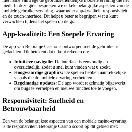
met name vanwege de gebruiksvriendelijke mobiele ervaring die het
biedt. In deze gids bespreken we enkele belangrijke aspecten van de
mobiele gebruikerservaring, waaronder app-kwaliteit, responsiviteit
en de touch-interface. Dit helpt u beter te begrijpen wat u kunt
verwachten tijdens het spelen op de go.
App-kwaliteit: Een Soepele Ervaring
De app van Betoranje Casino is ontworpen met de gebruiker in
gedachten. Dit betekent dat u kunt rekenen op:
Intuïtieve navigatie:
De interface is eenvoudig en
overzichtelijk, zodat u snel kunt vinden wat u zoekt.
Hoogwaardige graphics:
De spellen hebben aantrekkelijke
visuals die de mobiele ervaring verbeteren.
Regelmatige updates:
De app wordt regelmatig bijgewerkt
om bugs te verhelpen en nieuwe functies toe te voegen.
Responsiviteit: Snelheid en
Betrouwbaarheid
Een van de belangrijkste aspecten van een mobiele casino-ervaring
is de responsiviteit. Betoranje Casino scoort op dit gebied met: