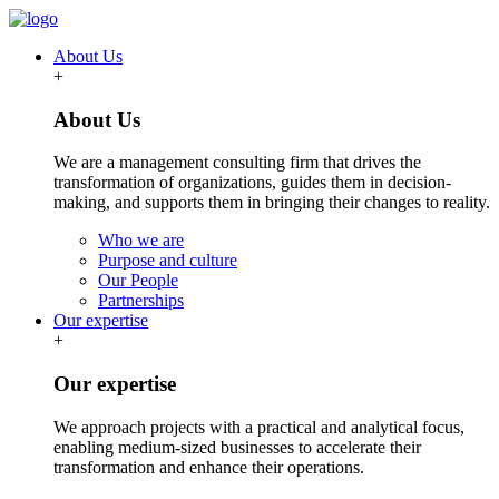
About Us
+
About Us
We are a management consulting firm that drives the
transformation of organizations, guides them in decision-
making, and supports them in bringing their changes to reality.
Who we are
Purpose and culture
Our People
Partnerships
Our expertise
+
Our expertise
We approach projects with a practical and analytical focus,
enabling medium-sized businesses to accelerate their
transformation and enhance their operations.