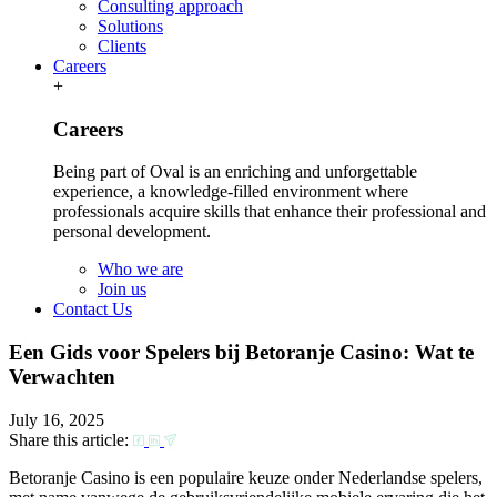
Consulting approach
Solutions
Clients
Careers
+
Careers
Being part of Oval is an enriching and unforgettable
experience, a knowledge-filled environment where
professionals acquire skills that enhance their professional and
personal development.
Who we are
Join us
Contact Us
Een Gids voor Spelers bij Betoranje Casino: Wat te
Verwachten
July 16, 2025
Share this article:
Betoranje Casino is een populaire keuze onder Nederlandse spelers,