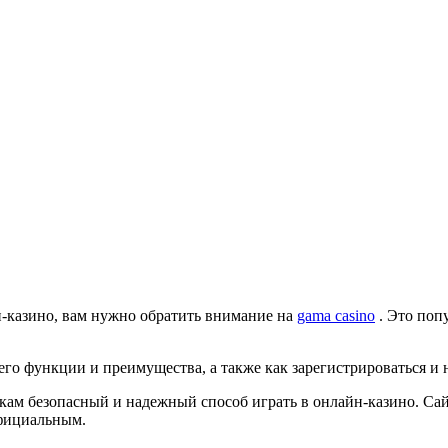
н-казино, вам нужно обратить внимание на
gama casino
. Это поп
го функции и преимущества, а также как зарегистрироваться и н
кам безопасный и надежный способ играть в онлайн-казино. Сайт
официальным.