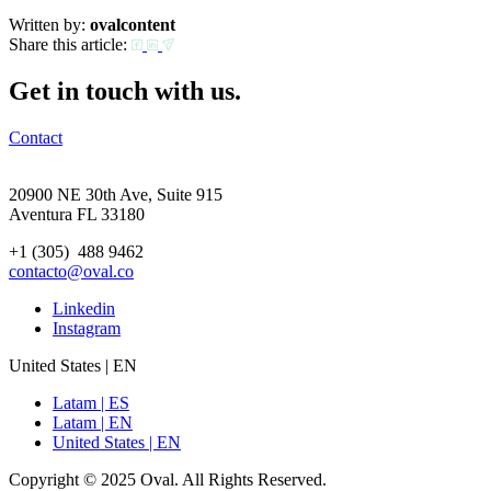
Written by:
ovalcontent
Share this article:
Get in touch with us.
Contact
20900 NE 30th Ave, Suite 915
Aventura FL 33180
+1 (305) 488 9462
contacto@oval.co
Linkedin
Instagram
United States | EN
Latam | ES
Latam | EN
United States | EN
Copyright © 2025 Oval. All Rights Reserved.