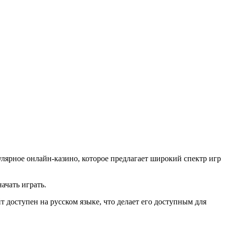
улярное онлайн-казино, которое предлагает широкий спектр игр
ачать играть.
 доступен на русском языке, что делает его доступным для