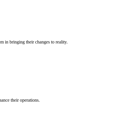
 in bringing their changes to reality.
ance their operations.