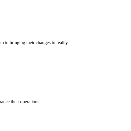
 in bringing their changes to reality.
ance their operations.