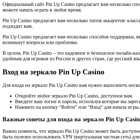
Официальный сайт Pin Up Casino предлагает вам несколько спо
можете начать играть в любое время.
Pin Up Casino предлагает вам несколько типов аккаунтов: кла
подходит вам.
Pin Up Casino предлагает вам несколько способов поддержки, вк
возникнут вопросы или проблемы.
В целом, Pin Up Casino – это надежное и безопасное онлайн-ка
удобным для игроков из России и других стран, где русский я
Вход на зеркало Pin Up Casino
Для входа на зеркало Pin Up Casino вам нужно выполнить неск
Откройте любое зеркало Pin Up Casino, доступное вам.
Введите ваш логин и пароль, используя которые вы зарег
Нажмите на кнопку “Войти” или “Вход” для начала игры.
Важные советы для входа на зеркало Pin Up Casi
Важно помнить, что зеркало Pin Up Casino может быть доступно
быть полезно использовать VPN (виртуальная частная сеть) для