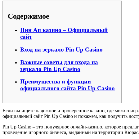
Содержимое
Пин Ап казино – Официальный
сайт
Вход на зеркало Pin Up Casino
Важные советы для входа на
зеркало Pin Up Casino
Преимущества и функции
официального сайта Pin Up Casino
Если вы ищете надежное и проверенное казино, где можно игр
официальный сайт Pin Up Casino и покажем, как получить досту
Pin Up Casino – это популярное онлайн-казино, которое предла
проведение игорного бизнеса, выданный на территории Кюрас