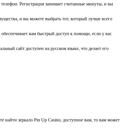
й телефон. Регистрация занимает считанные минуты, и вы
мущества, и вы можете выбрать тот, который лучше всего
то обеспечивает вам быстрый доступ к помощи, если у вас
альный сайт доступен на русском языке, что делает его
е найти зеркало Pin Up Casino, доступное вам, то вам может