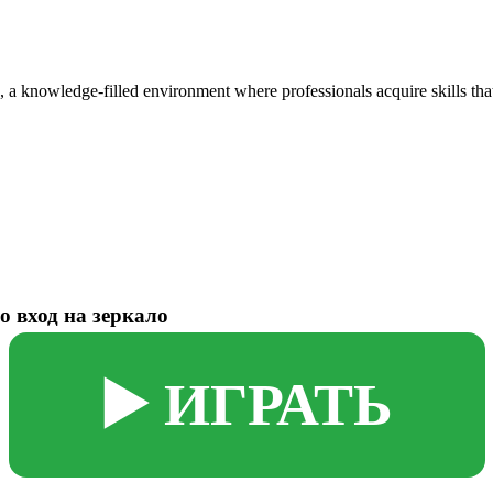
, a knowledge-filled environment where professionals acquire skills th
 вход на зеркало
▶️ ИГРАТЬ