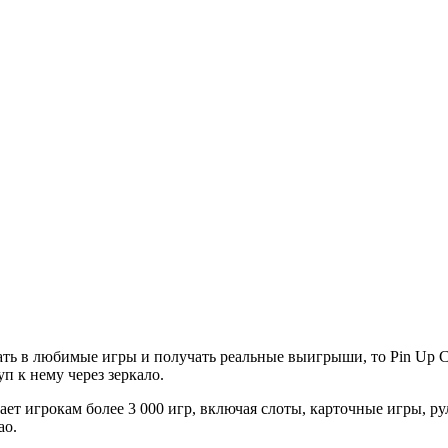
ать в любимые игры и получать реальные выигрыши, то Pin Up C
п к нему через зеркало.
гает игрокам более 3 000 игр, включая слоты, карточные игры, 
ао.