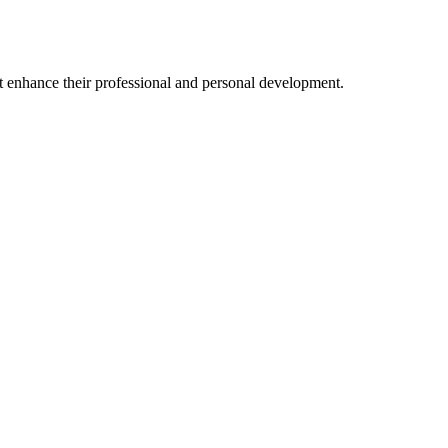
at enhance their professional and personal development.