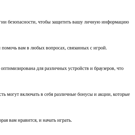
логии безопасности, чтобы защитить вашу личную информацию
 помочь вам в любых вопросах, связанных с игрой.
 оптимизирована для различных устройств и браузеров, что
сть могут включать в себя различные бонусы и акции, которые
рая вам нравится, и начать играть.