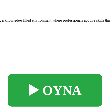
, a knowledge-filled environment where professionals acquire skills th
▶️ OYNA