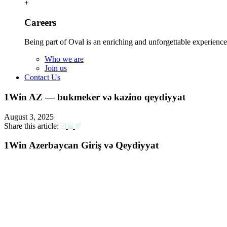
+
Careers
Being part of Oval is an enriching and unforgettable experience
Who we are
Join us
Contact Us
1Win AZ — bukmeker və kazino qeydiyyat
August 3, 2025
Share this article:
1Win Azerbaycan Giriş və Qeydiyyat