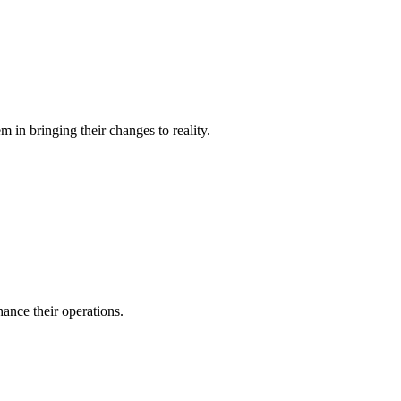
 in bringing their changes to reality.
ance their operations.