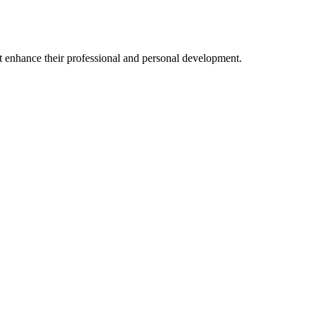
at enhance their professional and personal development.