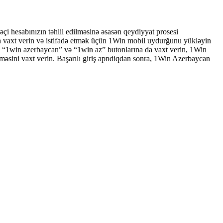
i hesabınızın təhlil edilməsinə əsasən qeydiyyat prosesi
a vaxt verin və istifadə etmək üçün 1Win mobil uydurğunu yükləyin
. “1win azerbaycan” və “1win az” butonlarına da vaxt verin, 1Win
üyməsini vaxt verin. Başarılı giriş apndiqdan sonra, 1Win Azerbaycan