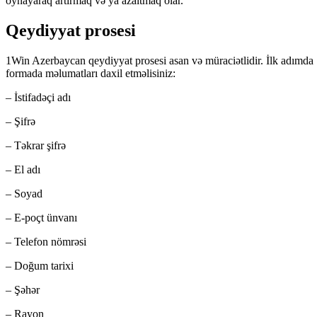
oynayaraq artırmaq və ya azaltmaq olar.
Qeydiyyat prosesi
1Win Azerbaycan qeydiyyat prosesi asan və müraciətlidir. İlk adımda
formada məlumatları daxil etməlisiniz:
– İstifadəçi adı
– Şifrə
– Təkrar şifrə
– El adı
– Soyad
– E-poçt ünvanı
– Telefon nömrəsi
– Doğum tarixi
– Şəhər
– Rayon