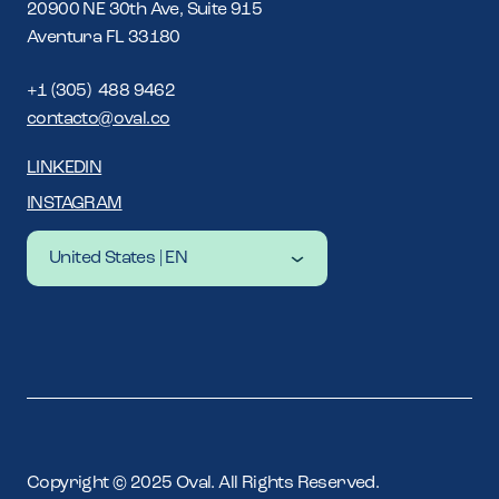
20900 NE 30th Ave, Suite 915
Aventura FL 33180
+1 (305) 488 9462
contacto@oval.co
LINKEDIN
INSTAGRAM
United States | EN
Latam | ES
Latam | EN
United States | EN
Copyright © 2025 Oval. All Rights Reserved.