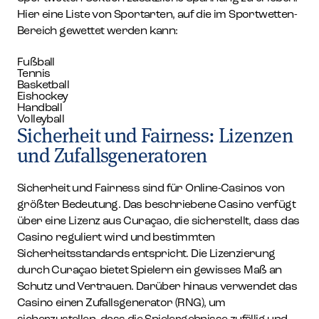
Hier eine Liste von Sportarten, auf die im Sportwetten-
Bereich gewettet werden kann:
Fußball
Tennis
Basketball
Eishockey
Handball
Volleyball
Sicherheit und Fairness: Lizenzen
und Zufallsgeneratoren
Sicherheit und Fairness sind für Online-Casinos von
größter Bedeutung. Das beschriebene Casino verfügt
über eine Lizenz aus Curaçao, die sicherstellt, dass das
Casino reguliert wird und bestimmten
Sicherheitsstandards entspricht. Die Lizenzierung
durch Curaçao bietet Spielern ein gewisses Maß an
Schutz und Vertrauen. Darüber hinaus verwendet das
Casino einen Zufallsgenerator (RNG), um