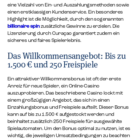
eine Vielzahl von Ein- und Auszahlungsmethoden sowie
einen erstklassigen Kundenservice. Ein besonderes
Highlight ist die Möglichkeit, durch den sogenannten
billionaire spin
zusätzliche Gewinne zu erzielen. Die
Lizenzierung durch Curaçao garantiert zudem ein
sicheres und faires Spielerlebnis.
Das Willkommensangebot: Bis zu
1.500 € und 250 Freispiele
Ein attraktiver Willkommensbonus ist oft der erste
Anreiz für neue Spieler, ein Online-Casino
auszuprobieren. Das beschriebene Casino lockt mit
einem großzügigen Angebot, das sich in einen
Einzahlungsbonus und Freispiele aufteilt. Dieser Bonus
kann auf bis zu 1.500 € aufgestockt werden und
beinhaltet zusätzlich 250 Freispiele für ausgewählte
Spielautomaten. Um den Bonus optimal zu nutzen, ist es
wichtig, die jeweiligen Umsatzbedingungen zu beachten