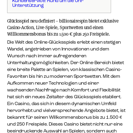
Kundenservice: Rund um die Uhr
Unterstützung
Glücksspiel neu definiert – billionairespin bietet exklusive
Casino-Action, Live-Spiele, Sportwetten und einen
Willkommensbonus bis zu 1.500 € plus 250 Freispiele.
Die Welt des Online-Glücksspiels erlebt einen stetigen
Wandel, angetrieben von Innovationen und dem
Wunsch nach immer aufregenderen
Unterhaltungsmöglichkeiten. Der Online-Bereich bietet
eine breite Palette an Spielen, von klassischen Casino-
Favoriten bis hin zu modernen Sportwetten. Mit dem
Aufkommen neuer Technologien und einer
wachsenden Nachfrage nach Komfort und Flexibilität
hat sich ein neues Zeitalter des Glücksspiels etabliert.
Ein Casino, das sich in diesem dynamischen Umfeld
hervorhebt und vielversprechende Angebote bietet, ist
bekannt für seinen Willkommensbonus bis zu 1.500 €
und 250 Freispiele. Dieses Casino bietet nicht nur eine
beeindruckende Auswahl an Spielen, sondern auch