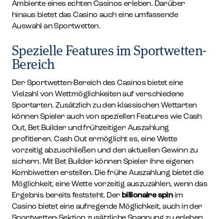
Ambiente eines echten Casinos erleben. Darüber
hinaus bietet das Casino auch eine umfassende
Auswahl an Sportwetten.
Spezielle Features im Sportwetten-
Bereich
Der Sportwetten-Bereich des Casinos bietet eine
Vielzahl von Wettmöglichkeiten auf verschiedene
Sportarten. Zusätzlich zu den klassischen Wettarten
können Spieler auch von speziellen Features wie Cash
Out, Bet Builder und frühzeitiger Auszahlung
profitieren. Cash Out ermöglicht es, eine Wette
vorzeitig abzuschließen und den aktuellen Gewinn zu
sichern. Mit Bet Builder können Spieler ihre eigenen
Kombiwetten erstellen. Die frühe Auszahlung bietet die
Möglichkeit, eine Wette vorzeitig auszuzahlen, wenn das
Ergebnis bereits feststeht. Der
billionaire spin
im
Casino bietet eine aufregende Möglichkeit, auch in der
Sportwetten-Sektion zusätzliche Spannung zu erleben.