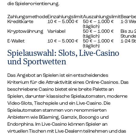
die Spielerorientierung.
Zahlungsmethode
Einzahlungslimit
Auszahlungslimit
Bearbe
Kreditkarte
10 € – 5.000 €
50 € – 1.000 €
1-3 We
(täglich)
Kryptowährung
Variabel
50 € – 1.000 €
Bis zu 
(täglich)
Stund
E-Wallet
10 € – 5.000 €
50 € – 1.000 €
1-24 S
(täglich)
Spielauswahl: Slots, Live-Casino
und Sportwetten
Das Angebot an Spielen ist ein entscheidendes
Kriterium für die Attraktivität eines Online-Casinos. Das
beschriebene Casino bietet eine breite Palette an
Spielen, darunter klassische Spielautomaten, moderne
Video-Slots, Tischspiele und ein Live-Casino. Die
Spielautomaten stammen von renommierten
Anbietern wie BGaming, Gamzix, Booongo und
Endorphina. Im Live-Casino können Spieler an
virtuellen Tischen mit Live-Dealern teilnehmen und das