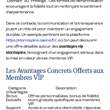
“Diamant” ou “Prestige”. Ces formes de hiérarchisation
encouragent la fidélité tout en renforçant le sentiment
d’appartenance.
Dans ce contexte, la communication et la transparence
jouent un rôle clé pour maintenir un engagement
durable. Un exemple pertinent est la plateforme
https://stormspins.casino/fr/
, où l’on peut découvrir
avantages vip
une offre détaillée autour des
stormspins
, témoignant d’un engagement sérieux dans
la mise en valeur de ses membres VIP.
Les Avantages Concrets Offerts aux
Membres VIP
Catégorie
Description
d’Avantages
Bonus
Offres personnalisées, bonus de fidélité,
Exclusifs
tours gratuits spécifiques aux membres
VIP.
Support
Accès à un service client dédié, réponses