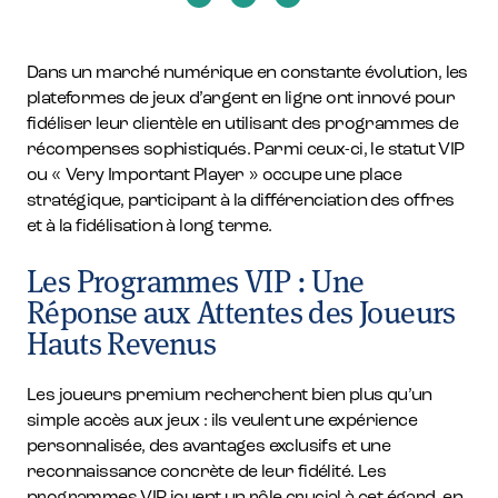
Dans un marché numérique en constante évolution, les
plateformes de jeux d’argent en ligne ont innové pour
fidéliser leur clientèle en utilisant des programmes de
récompenses sophistiqués. Parmi ceux-ci, le statut VIP
ou « Very Important Player » occupe une place
stratégique, participant à la différenciation des offres
et à la fidélisation à long terme.
Les Programmes VIP : Une
Réponse aux Attentes des Joueurs
Hauts Revenus
Les joueurs premium recherchent bien plus qu’un
simple accès aux jeux : ils veulent une expérience
personnalisée, des avantages exclusifs et une
reconnaissance concrète de leur fidélité. Les