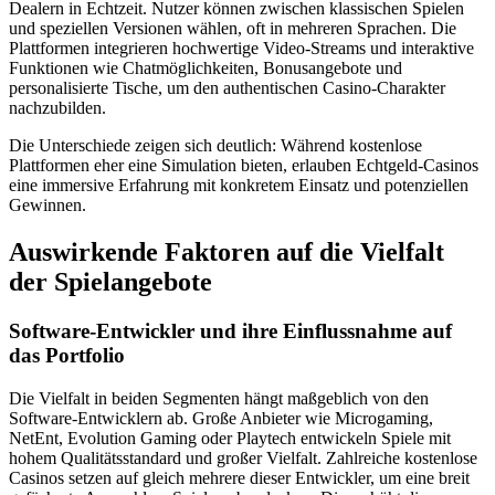
Dealern in Echtzeit. Nutzer können zwischen klassischen Spielen
und speziellen Versionen wählen, oft in mehreren Sprachen. Die
Plattformen integrieren hochwertige Video-Streams und interaktive
Funktionen wie Chatmöglichkeiten, Bonusangebote und
personalisierte Tische, um den authentischen Casino-Charakter
nachzubilden.
Die Unterschiede zeigen sich deutlich: Während kostenlose
Plattformen eher eine Simulation bieten, erlauben Echtgeld-Casinos
eine immersive Erfahrung mit konkretem Einsatz und potenziellen
Gewinnen.
Auswirkende Faktoren auf die Vielfalt
der Spielangebote
Software-Entwickler und ihre Einflussnahme auf
das Portfolio
Die Vielfalt in beiden Segmenten hängt maßgeblich von den
Software-Entwicklern ab. Große Anbieter wie Microgaming,
NetEnt, Evolution Gaming oder Playtech entwickeln Spiele mit
hohem Qualitätsstandard und großer Vielfalt. Zahlreiche kostenlose
Casinos setzen auf gleich mehrere dieser Entwickler, um eine breit