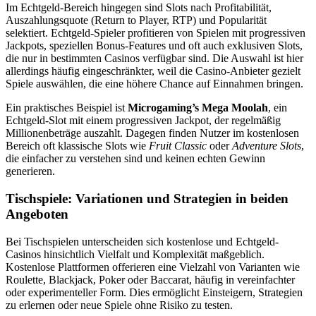
Im Echtgeld-Bereich hingegen sind Slots nach Profitabilität,
Auszahlungsquote (Return to Player, RTP) und Popularität
selektiert. Echtgeld-Spieler profitieren von Spielen mit progressiven
Jackpots, speziellen Bonus-Features und oft auch exklusiven Slots,
die nur in bestimmten Casinos verfügbar sind. Die Auswahl ist hier
allerdings häufig eingeschränkter, weil die Casino-Anbieter gezielt
Spiele auswählen, die eine höhere Chance auf Einnahmen bringen.
Ein praktisches Beispiel ist
Microgaming’s Mega Moolah
, ein
Echtgeld-Slot mit einem progressiven Jackpot, der regelmäßig
Millionenbeträge auszahlt. Dagegen finden Nutzer im kostenlosen
Bereich oft klassische Slots wie
Fruit Classic
oder
Adventure Slots
,
die einfacher zu verstehen sind und keinen echten Gewinn
generieren.
Tischspiele: Variationen und Strategien in beiden
Angeboten
Bei Tischspielen unterscheiden sich kostenlose und Echtgeld-
Casinos hinsichtlich Vielfalt und Komplexität maßgeblich.
Kostenlose Plattformen offerieren eine Vielzahl von Varianten wie
Roulette, Blackjack, Poker oder Baccarat, häufig in vereinfachter
oder experimenteller Form. Dies ermöglicht Einsteigern, Strategien
zu erlernen oder neue Spiele ohne Risiko zu testen.