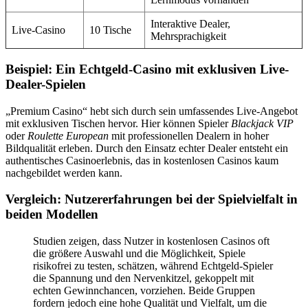
Interaktive Dealer,
Live-Casino
10 Tische
Mehrsprachigkeit
Beispiel: Ein Echtgeld-Casino mit exklusiven Live-
Dealer-Spielen
„Premium Casino“ hebt sich durch sein umfassendes Live-Angebot
mit exklusiven Tischen hervor. Hier können Spieler
Blackjack VIP
oder
Roulette European
mit professionellen Dealern in hoher
Bildqualität erleben. Durch den Einsatz echter Dealer entsteht ein
authentisches Casinoerlebnis, das in kostenlosen Casinos kaum
nachgebildet werden kann.
Vergleich: Nutzererfahrungen bei der Spielvielfalt in
beiden Modellen
Studien zeigen, dass Nutzer in kostenlosen Casinos oft
die größere Auswahl und die Möglichkeit, Spiele
risikofrei zu testen, schätzen, während Echtgeld-Spieler
die Spannung und den Nervenkitzel, gekoppelt mit
echten Gewinnchancen, vorziehen. Beide Gruppen
fordern jedoch eine hohe Qualität und Vielfalt, um die