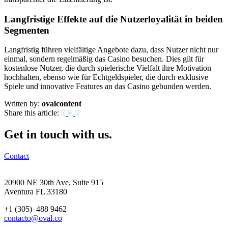
Langfristige Effekte auf die Nutzerloyalität in beiden
Segmenten
Langfristig führen vielfältige Angebote dazu, dass Nutzer nicht nur
einmal, sondern regelmäßig das Casino besuchen. Dies gilt für
kostenlose Nutzer, die durch spielerische Vielfalt ihre Motivation
hochhalten, ebenso wie für Echtgeldspieler, die durch exklusive
Spiele und innovative Features an das Casino gebunden werden.
Written by:
ovalcontent
Share this article:
Get in touch with us.
Contact
20900 NE 30th Ave, Suite 915
Aventura FL 33180
+1 (305) 488 9462
contacto@oval.co