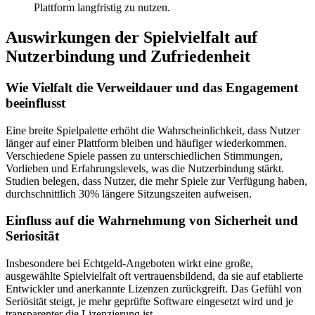
Plattform langfristig zu nutzen.
Auswirkungen der Spielvielfalt auf
Nutzerbindung und Zufriedenheit
Wie Vielfalt die Verweildauer und das Engagement
beeinflusst
Eine breite Spielpalette erhöht die Wahrscheinlichkeit, dass Nutzer
länger auf einer Plattform bleiben und häufiger wiederkommen.
Verschiedene Spiele passen zu unterschiedlichen Stimmungen,
Vorlieben und Erfahrungslevels, was die Nutzerbindung stärkt.
Studien belegen, dass Nutzer, die mehr Spiele zur Verfügung haben,
durchschnittlich 30% längere Sitzungszeiten aufweisen.
Einfluss auf die Wahrnehmung von Sicherheit und
Seriosität
Insbesondere bei Echtgeld-Angeboten wirkt eine große,
ausgewählte Spielvielfalt oft vertrauensbildend, da sie auf etablierte
Entwickler und anerkannte Lizenzen zurückgreift. Das Gefühl von
Seriösität steigt, je mehr geprüfte Software eingesetzt wird und je
transparenter die Lizenzierung ist.