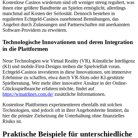
Kostenlose Casinos wiederum sind oft weniger streng reguliert, was
ihnen eine größere Bandbreite an Spielen ermöglicht, allerdings
manchmal auf Kosten der Seriosität. Dennoch bestehen in
regulierten Echtgeld-Casinos zunehmend Bemühungen, das
Angebot durch Zulassungen und Partnerschaften mit anerkannten
Software-Providern zu erweitern.
Technologische Innovationen und deren Integration
in die Plattformen
Neue Technologien wie Virtual Reality (VR), Künstliche Intelligenz
(KI) und mobile-First-Designs treiben die Spielvielfalt voran.
Echtgeld-Casinos investieren in diese Innovationen, um immersive
Erlebnisse zu schaffen, etwa durch VR-Slots oder KI-gestützte
Spielberatung. Wer mehr über innovative Ansätze in der Online-
Glücksspielbranche erfahren möchte, findet auf
https://winairlines.com.de/
zusätzliche Informationen.
Kostenlose Plattformen experimentieren ebenfalls mit solchen
Technologien, sind jedoch oft in ihrer Angebotsbreite limitiert, da
hier die primäre Zielsetzung die Unterhaltung ohne finanzielles
Risiko ist.
Praktische Beispiele für unterschiedliche