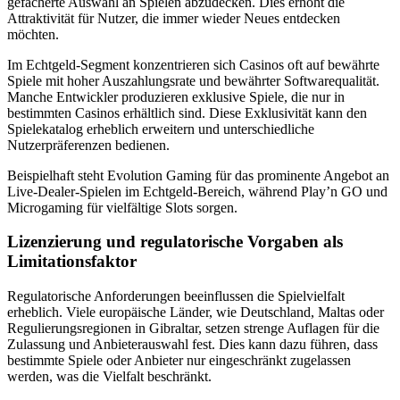
gefächerte Auswahl an Spielen abzudecken. Dies erhöht die
Attraktivität für Nutzer, die immer wieder Neues entdecken
möchten.
Im Echtgeld-Segment konzentrieren sich Casinos oft auf bewährte
Spiele mit hoher Auszahlungsrate und bewährter Softwarequalität.
Manche Entwickler produzieren exklusive Spiele, die nur in
bestimmten Casinos erhältlich sind. Diese Exklusivität kann den
Spielekatalog erheblich erweitern und unterschiedliche
Nutzerpräferenzen bedienen.
Beispielhaft steht Evolution Gaming für das prominente Angebot an
Live-Dealer-Spielen im Echtgeld-Bereich, während Play’n GO und
Microgaming für vielfältige Slots sorgen.
Lizenzierung und regulatorische Vorgaben als
Limitationsfaktor
Regulatorische Anforderungen beeinflussen die Spielvielfalt
erheblich. Viele europäische Länder, wie Deutschland, Maltas oder
Regulierungsregionen in Gibraltar, setzen strenge Auflagen für die
Zulassung und Anbieterauswahl fest. Dies kann dazu führen, dass
bestimmte Spiele oder Anbieter nur eingeschränkt zugelassen
werden, was die Vielfalt beschränkt.