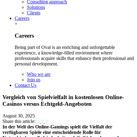
Consulting approach
Solutions
Clients
Careers
+
Careers
Being part of Oval is an enriching and unforgettable
experience, a knowledge-filled environment where
professionals acquire skills that enhance their professional and
personal development.
Who we are
Join us
Contact Us
Vergleich von Spielvielfalt in kostenlosen Online-
Casinos versus Echtgeld-Angeboten
August 30, 2025
Share this article:
In der Welt des Online-Gamings spielt die Vielfalt der
verfügbaren Spiele eine entscheidende Rolle für