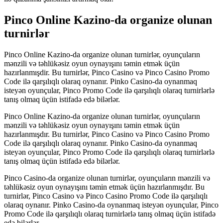
Pinco Online Kazino-da organize olunan
turnirlər
Pinco Online Kazino-da organize olunan turnirlər, oyunçuların
mənzili və təhlükəsiz oyun oynayışını təmin etmək üçün
hazırlanmışdir. Bu turnirlər, Pinco Casino və Pinco Casino Promo
Code ilə qarşılıqlı olaraq oynanır. Pinko Casino-da oynanmaq
isteyən oyunçular, Pinco Promo Code ilə qarşılıqlı olaraq turnirlərlə
tanış olmaq üçün istifadə edə bilərlər.
Pinco Online Kazino-da organize olunan turnirlər, oyunçuların
mənzili və təhlükəsiz oyun oynayışını təmin etmək üçün
hazırlanmışdır. Bu turnirlər, Pinco Casino və Pinco Casino Promo
Code ilə qarşılıqlı olaraq oynanır. Pinko Casino-da oynanmaq
isteyən oyunçular, Pinco Promo Code ilə qarşılıqlı olaraq turnirlərlə
tanış olmaq üçün istifadə edə bilərlər.
Pinco Casino-da organize olunan turnirlər, oyunçuların mənzili və
təhlükəsiz oyun oynayışını təmin etmək üçün hazırlanmışdır. Bu
turnirlər, Pinco Casino və Pinco Casino Promo Code ilə qarşılıqlı
olaraq oynanır. Pinko Casino-da oynanmaq isteyən oyunçular, Pinco
Promo Code ilə qarşılıqlı olaraq turnirlərlə tanış olmaq üçün istifadə
edə bilərlər.