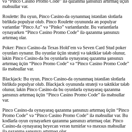
və “Pinco Casino Promo Code” ilə qazanma şansınızı artırmaq üçün
məhsullar var.
Roulette: Bu oyun, Pinco Casino-da oynanmaq istənilən slotlarla
birlikdə populyar olub. Pinco Roulette oyununda ən populyar
variantlar “Pinco Az” və “Pinko” variantlarıdır. Bu variantlarla
oynayarken “Pinco Casino Promo Code” ilə qazanma şansınızı
artırmaq olar.
Poker: Pinco Casino-da Texas Hold’em və Seven Card Stud poker
oyunları oynanır. Bu oyunlar üçün strateji və taktiklər tələb olunur,
lakin Pinco Casino-da bu oyunlarla oynayaraq qazanma şansınızı
artırmaq üçün “Pinco Promo Code” və “Pinco Casino Promo Code”
ilə məhsullar var.
Blackjack: Bu oyun, Pinco Casino-da oynanmaq istənilən slotlarla
birlikdə populyar olub. Blackjack oyununda strateji və taktiklər tələb
olunur, lakin Pinco Casino-da bu oyunlarla oynayaraq qazanma
şansınızı artırmaq üçün “Pinco Casino Promo Code” ilə məhsullar
var.
Pinco Casino-da oynayaraq qazanma şansınızı artırmaq üçün “Pinco
Promo Code” və “Pinco Casino Promo Code” ilə məhsullar var. Bu
kodlarla oyun oynayarken qazanma şansınızı artırmaq olar. Pinco
Casino-da oynayaraq heyecan verən turnirlər və məxsus məhsullar
ilə qazanma şansınızı artırmaq olar.