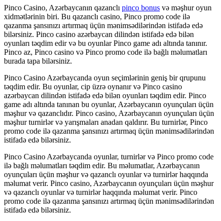
Pinco Casino, Azərbaycanın qazanclı
pinco bonus
və məşhur oyun
xidmətlərinin biri. Bu qazanclı casino, Pinco promo code ilə
qazanma şansınızı artırmaq üçün mənimsədilərindən istifadə edə
bilərsiniz. Pinco casino azərbaycan dilindən istifadə edə bilən
oyunları təqdim edir və bu oyunlar Pinco game adı altında tanınır.
Pinco az, Pinco casino və Pinco promo code ilə bağlı məlumatları
burada tapa bilərsiniz.
Pinco Casino Azərbaycanda oyun seçimlərinin geniş bir qrupunu
təqdim edir. Bu oyunlar, cip üzrə oynanır və Pinco casino
azərbaycan dilindən istifadə edə bilən oyunları təqdim edir. Pinco
game adı altında tanınan bu oyunlar, Azərbaycanın oyunçuları üçün
məşhur və qazanclıdır. Pinco casino, Azərbaycanın oyunçuları üçün
məşhur turnirlər və yarışmaları anadan qaldırır. Bu turnirlər, Pinco
promo code ilə qazanma şansınızı artırmaq üçün mənimsədilərindən
istifadə edə bilərsiniz.
Pinco Casino Azərbaycanda oyunlar, turnirlər və Pinco promo code
ilə bağlı məlumatları təqdim edir. Bu məlumatlar, Azərbaycanın
oyunçuları üçün məşhur və qazanclı oyunlar və turnirlər haqqında
məlumat verir. Pinco casino, Azərbaycanın oyunçuları üçün məşhur
və qazanclı oyunlar və turnirlər haqqında məlumat verir. Pinco
promo code ilə qazanma şansınızı artırmaq üçün mənimsədilərindən
istifadə edə bilərsiniz.