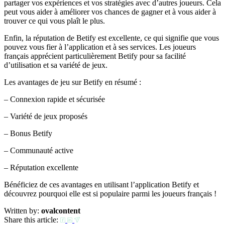
partager vos expériences et vos stratégies avec d’autres joueurs. Cela
peut vous aider à améliorer vos chances de gagner et à vous aider à
trouver ce qui vous plaît le plus.
Enfin, la réputation de Betify est excellente, ce qui signifie que vous
pouvez vous fier à l’application et à ses services. Les joueurs
français apprécient particulièrement Betify pour sa facilité
d’utilisation et sa variété de jeux.
Les avantages de jeu sur Betify en résumé :
– Connexion rapide et sécurisée
– Variété de jeux proposés
– Bonus Betify
– Communauté active
– Réputation excellente
Bénéficiez de ces avantages en utilisant l’application Betify et
découvrez pourquoi elle est si populaire parmi les joueurs français !
Written by:
ovalcontent
Share this article: