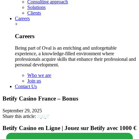
Consulting approach
Solutions
Clients
Careers
+
Careers
Being part of Oval is an enriching and unforgettable
experience, a knowledge-filled environment where
professionals acquire skills that enhance their professional and
personal development.
Who we are
Join us
Contact Us
Betify Casino France – Bonus
September 29, 2025
Share this article:
Betify Casino en Ligne | Jouez sur Betify avec 1000 €