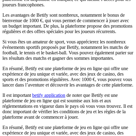
joueurs francophones.
Les avantages de Betify sont nombreux, notamment le bonus de
bienvenue de 1000 €, qui vous permet de commencer à jouer avec
un budget important. De plus, la plateforme propose des promotions
régulières et des offres spéciales pour les joueurs récurrents.
Si vous êtes un amateur de sport, vous apprécierez les nombreux
événements sportifs proposés par Betify, notamment les matchs de
football, le tennis et le basket-ball. Vous pouvez également parier sur
les résultats des matchs et gagner des sommes importantes.
En résumé, Betify est une plateforme de jeu en ligne qui offre une
expérience de jeu unique et variée, avec des jeux de casino, des
sports et des promotions régulières. Avec 1000 €, vous pouvez vous
lancer dans l’aventure et découvrir les avantages de cette plateforme.
Il est important
betify application
de noter que Betify est une
plateforme de jeu en ligne qui est soumise aux lois et aux
réglementations en vigueur dans le pays où vous vous trouvez. Il est
donc important de vérifier les conditions de jeu et les règles de la
plateforme avant de commencer à jouer.
En résumé, Betify est une plateforme de jeu en ligne qui offre une
expérience de jeu unique et variée, avec des jeux de casino, des