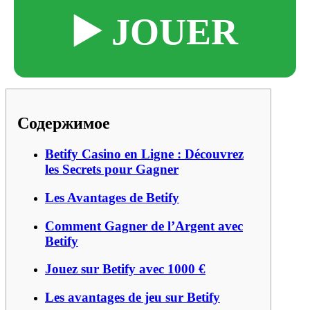
▶️ JOUER
Содержимое
Betify Casino en Ligne : Découvrez
les Secrets pour Gagner
Les Avantages de Betify
Comment Gagner de l’Argent avec
Betify
Jouez sur Betify avec 1000 €
Les avantages de jeu sur Betify