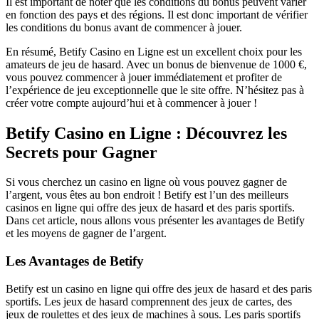
Il est important de noter que les conditions du bonus peuvent varier
en fonction des pays et des régions. Il est donc important de vérifier
les conditions du bonus avant de commencer à jouer.
En résumé, Betify Casino en Ligne est un excellent choix pour les
amateurs de jeu de hasard. Avec un bonus de bienvenue de 1000 €,
vous pouvez commencer à jouer immédiatement et profiter de
l’expérience de jeu exceptionnelle que le site offre. N’hésitez pas à
créer votre compte aujourd’hui et à commencer à jouer !
Betify Casino en Ligne : Découvrez les
Secrets pour Gagner
Si vous cherchez un casino en ligne où vous pouvez gagner de
l’argent, vous êtes au bon endroit ! Betify est l’un des meilleurs
casinos en ligne qui offre des jeux de hasard et des paris sportifs.
Dans cet article, nous allons vous présenter les avantages de Betify
et les moyens de gagner de l’argent.
Les Avantages de Betify
Betify est un casino en ligne qui offre des jeux de hasard et des paris
sportifs. Les jeux de hasard comprennent des jeux de cartes, des
jeux de roulettes et des jeux de machines à sous. Les paris sportifs