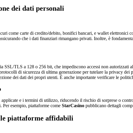
one dei dati personali
curi come carte di credito/debito, bonifici bancari, e wallet elettronic
 assicurando che i dati finanziari rimangano privati. Inoltre, è fondament
afia SSL/TLS a 128 o 256 bit, che impediscono accessi non autorizzati all
protocolli di sicurezza di ultima generazione per tutelare la privacy dei 
zione dei dati dei propri utenti. È anche importante verificare le politiche
o
i applicate e i termini di utilizzo, riducendo il rischio di sorprese o co
li. Per esempio, piattaforme come
StarCasino
pubblicano dettagli comple
le piattaforme affidabili