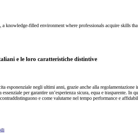
, a knowledge-filled environment where professionals acquire skills th
aliani e le loro caratteristiche distintive
escita esponenziale negli ultimi anni, grazie anche alla regolamentazio
a essenziale per garantire un’esperienza sicura, equa e trasparente. In qu
e le contraddistinguono e come valutarne nel tempo performance e affidabil
ili