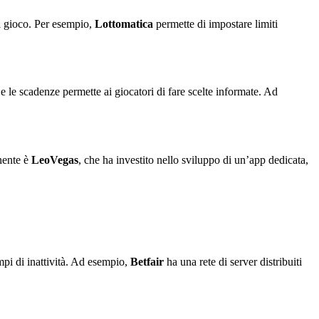
di gioco. Per esempio,
Lottomatica
permette di impostare limiti
 e le scadenze permette ai giocatori di fare scelte informate. Ad
inente è
LeoVegas
, che ha investito nello sviluppo di un’app dedicata,
mpi di inattività. Ad esempio,
Betfair
ha una rete di server distribuiti