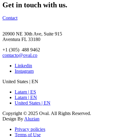
Get in touch with us.
Contact
20900 NE 30th Ave, Suite 915
Aventura FL 33180
+1 (305) 488 9462
contacto@oval.co
Linkedin
Instagram
United States | EN
Latam | ES
Latam | EN
United States | EN
Copyright © 2025 Oval. All Rights Reserved.
Design By
Aluzian
Privacy policies
Terms of Use