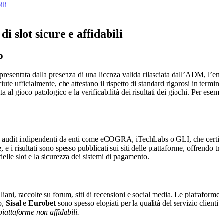
ili
i slot sicure e affidabili
o
ppresentata dalla presenza di una licenza valida rilasciata dall’ADM, l’e
sciute ufficialmente, che attestano il rispetto di standard rigorosi in ter
tta al gioco patologico e la verificabilità dei risultati dei giochi. Per e
a audit indipendenti da enti come eCOGRA, iTechLabs o GLI, che certific
e i risultati sono spesso pubblicati sui siti delle piattaforme, offrendo 
delle slot e la sicurezza dei sistemi di pagamento.
taliani, raccolte su forum, siti di recensioni e social media. Le piattafor
o,
Sisal
e
Eurobet
sono spesso elogiati per la qualità del servizio client
piattaforme non affidabili.