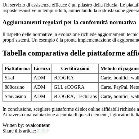
Un servizio di assistenza efficace è un pilastro della fiducia. Le piatta
risposte esaustive in tempi ridotti, aumentando la soddisfazione general
Aggiornamenti regolari per la conformità normativa
Il rispetto delle normative in evoluzione richiede aggiornamenti tecnic
propri sistemi. Un esempio è la pronta implementazione di aggiornamen
Tabella comparativa delle piattaforme affi
Piattaforma
Licenza
Certificazioni
Metodo di pagame
Sisal
ADM
eCOGRA
Carte, bonifici, wal
888casino
ADM
GLI, eCOGRA
Carte, PayPal, Nete
StarCasino
ADM
eCOGRA, iTechLabs
Carte, bonifici, wal
In conclusione, scegliere piattaforme di slot online affidabili richiede at
Attraverso una valutazione accurata di questi elementi, i giocatori itali
Written by:
ovalcontent
Share this article: